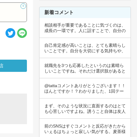
0
新着コメント
相談相手が重要であることに気づくのは、
成長の一環です。人に話すことで、自分の
気持ちや…
自己肯定感が高いことは、とても素晴らし
いことです。自分を大切にする気持ちや、
自己理解…
就職先を3つも応募したというのは素晴ら
しいことですね。それだけ選択肢があると
いうこと…
@tattaコメントありがとうございます！！
ほんとですか！？わかりました、1回テー
プ…
まず、そのような状況に直面するのはとて
も心苦しいですよね。誘うこと自体は友人
との関係…
前のSNSはすぐコメントと反応がきたから
いぇるはちょっと寂しい気がする。麦茶様