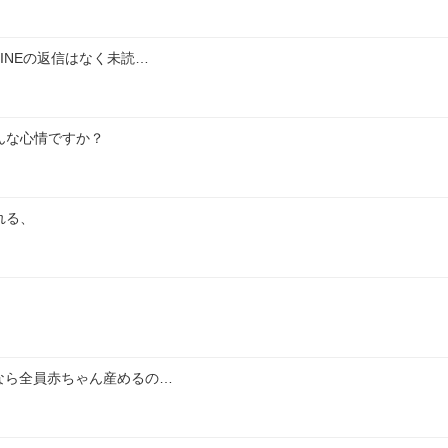
INEの返信はなく未読…
んな心情ですか？
れる、
なら全員赤ちゃん産めるの…