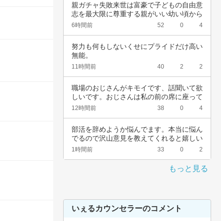
親ガチャ失敗来世は富豪で子どもの自由意
志を最大限に尊重する親がいい幼い頃から
深夜正座…
6時間前
52
0
4
努力も何もしないくせにプライドだけ高い
無能。
11時間前
40
2
2
職場のおじさんがキモイです、話聞いて欲
しいです。おじさんは私の前の席に座って
いて、い…
12時間前
38
0
4
部活を辞めようか悩んでます。本当に悩ん
でるので沢山意見を教えてくれると嬉しい
です。中…
1時間前
33
0
2
もっと見る
いぇるカウンセラーのコメント