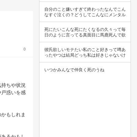
とうく…
自分のこと嫌いすぎて終わったなんでこん
なすぐ泣くの？どうしてこんなにメンタル
が弱いの…
死にたいこんな死にたくなるの久々って毎
日のように言ってる真面目に馬鹿死んで欲
しい。
0
彼氏欲しいモテたい私のこと好きって噂あ
ったやつは結局どっち私は好きじゃないけ
ど好きな…
いつかみんなで仲良く死のうね
気持ちや状況
や戸惑いを感
のかもしれま


があるかもし