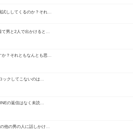
腕試ししてくるのか？それ…
着て男と2人で出かけると…
すか？それともなんとも思…
ブロックしてこないのは…
INEの返信はなく未読…
場の他の男の人に話しかけ…