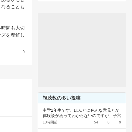
となることも
る時間も大切
ーズを理解し
0
視聴数の多い投稿
中学2年生です。ほんとに色んな意見とか
体験談があってわからないのですが、子宮
頚がんワ…
13時間前
54
0
9