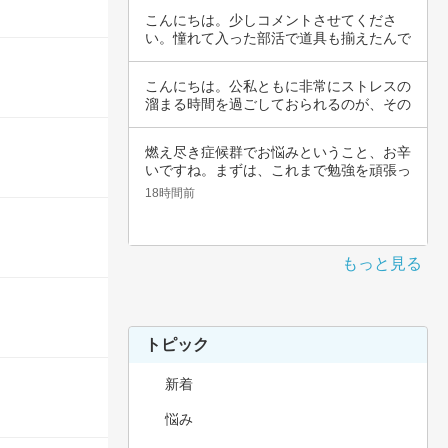
こんにちは。少しコメントさせてくださ
い。憧れて入った部活で道具も揃えたんで
すよね。頑…
こんにちは。公私ともに非常にストレスの
溜まる時間を過ごしておられるのが、その
辛さと共…
燃え尽き症候群でお悩みということ、お辛
いですね。まずは、これまで勉強を頑張っ
てこられ…
18時間前
もっと見る
トピック
新着
悩み