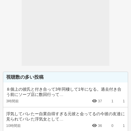
視聴数の多い投稿
８個上の彼氏と付き合って3年同棲して1年になる。過去付き合
う前にソープ店に数回行って…
3時間前
37
1
1
浮気してバレたー自業自得すぎる元彼と会ってるの今彼の友達に
見られてバレた浮気女として…
10時間前
36
0
1