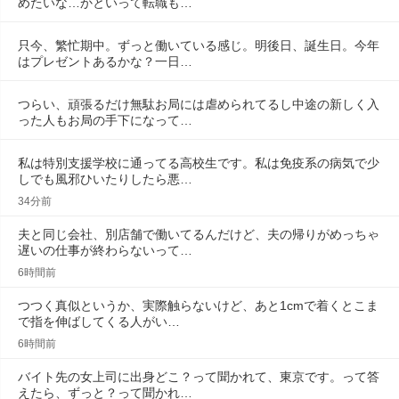
めたいな…かといって転職も…
只今、繁忙期中。ずっと働いている感じ。明後日、誕生日。今年
はプレゼントあるかな？一日…
つらい、頑張るだけ無駄お局には虐められてるし中途の新しく入
った人もお局の手下になって…
私は特別支援学校に通ってる高校生です。私は免疫系の病気で少
しでも風邪ひいたりしたら悪…
34分前
夫と同じ会社、別店舗で働いてるんだけど、夫の帰りがめっちゃ
遅いの仕事が終わらないって…
6時間前
つつく真似というか、実際触らないけど、あと1cmで着くとこま
で指を伸ばしてくる人がい…
6時間前
バイト先の女上司に出身どこ？って聞かれて、東京です。って答
えたら、ずっと？って聞かれ…