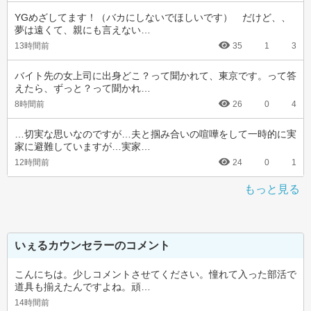
YGめざしてます！（バカにしないでほしいです）　だけど、、
夢は遠くて、親にも言えない…
13時間前
35
1
3
バイト先の女上司に出身どこ？って聞かれて、東京です。って答
えたら、ずっと？って聞かれ…
8時間前
26
0
4
…切実な思いなのですが…夫と掴み合いの喧嘩をして一時的に実
家に避難していますが…実家…
12時間前
24
0
1
もっと見る
いぇるカウンセラーのコメント
こんにちは。少しコメントさせてください。憧れて入った部活で
道具も揃えたんですよね。頑…
14時間前