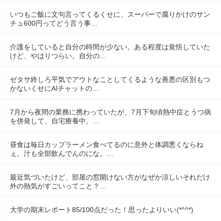
いつもご飯に文句言ってくるくせに、スーパーで腐りかけのサン
チュ600円ってどう言う事…
介護をしていると自分の時間が少ない。ある程度は覚悟していた
けど、やはりつらい。自分の…
ゼタサ終しろ平気でアウトなことしてくるような善悪の区別もつ
かないくせにAIチャットの…
7月から夜間の業務に携わっていたが、7月下旬頃熱中症とうつ病
を併発して、自宅療養中。…
昼食は毎日カップラーメン食べてるのに意外と体調悪くならね
ぇ。汁も全部飲んでんのにな。…
最近気づいたけど、部屋の窓開けない方がなぜか涼しいそれだけ
外の熱気がすごいってこと？…
大学の期末レポート85/100点だった！思ったよりいい(*^^*)