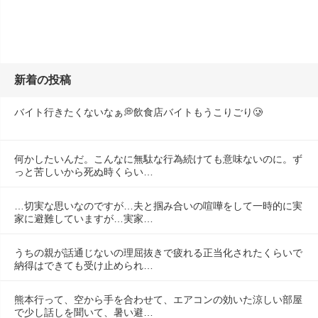
新着の投稿
バイト行きたくないなぁ💭飲食店バイトもうこりごり🥲
何かしたいんだ。こんなに無駄な行為続けても意味ないのに。ず
っと苦しいから死ぬ時くらい…
…切実な思いなのですが…夫と掴み合いの喧嘩をして一時的に実
家に避難していますが…実家…
うちの親が話通じないの理屈抜きで疲れる正当化されたくらいで
納得はできても受け止められ…
熊本行って、空から手を合わせて、エアコンの効いた涼しい部屋
で少し話しを聞いて、暑い避…