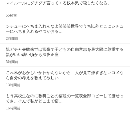
マイルールにグチグチ言ってくる奴本気で殺したくなる。
55秒前
シチューにへちま入れんなよ笑笑笑世界でうち以外どこにシチュ
ーにへちま入れるやつがおる…
2時間前
親ガチャ失敗来世は富豪で子どもの自由意志を最大限に尊重する
親がいい幼い頃から深夜正座…
3時間前
これ私がおかしいかわかんないから、人が見て嫌すぎないコメな
ら自分の考えを教えて欲しい…
13時間前
もう高校生なのに教科ごとの宿題の一覧表全部コピーして渡せっ
てさ。そんで私がどこまで宿…
16時間前