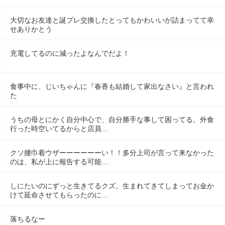
大切なお友達と誕プレ交換したとってもかわいいが詰まってて幸
せありかとう
充電してるのに減ったよなんでだよ！
食事中に、じいちゃんに『春香も結婚して家出なさい』と言われ
た
うちの母とにかく自分中心で、自分勝手な事して困ってる。外食
行った時空いてるからと店員…
クソ腰巾着ウザーーーーーーい！！多分上司が言って来なかった
のは、私が上に報告する可能…
しにたいのにずっと生きてるクズ。生まれてきてしまってお金か
けて延命させてもらったのに…
落ちるなー