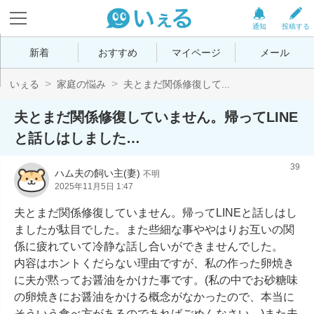
通知
投稿する
新着
おすすめ
マイページ
メール
いぇる
家庭の悩み
夫とまだ関係修復して...
夫とまだ関係修復していません。帰ってLINE
と話しはしました…
39
ハム夫の飼い主(妻)
不明
2025年11月5日 1:47
夫とまだ関係修復していません。帰ってLINEと話しはし
ましたが駄目でした。また些細な事ややはりお互いの関
係に疲れていて冷静な話し合いができませんでした。

内容はホントくだらない理由ですが、私の作った卵焼き
に夫が黙ってお醤油をかけた事です。(私の中でお砂糖味
の卵焼きにお醤油をかける概念がなかったので、本当に
そういう食べ方があるのであればごめんなさい。)また夫