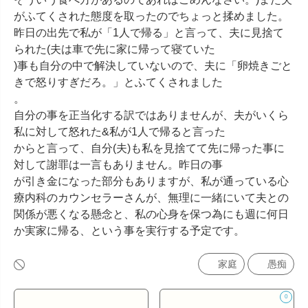
がふてくされた態度を取ったのでちょっと揉めました。

昨日の出先で私が「1人で帰る」と言って、夫に見捨て
られた(夫は車で先に家に帰って寝ていた

)事も自分の中で解決していないので、夫に「卵焼きごと
きで怒りすぎだろ。」とふてくされました

。

自分の事を正当化する訳ではありませんが、夫がいくら
私に対して怒れた&私が1人で帰ると言った

からと言って、自分(夫)も私を見捨てて先に帰った事に
対して謝罪は一言もありません。昨日の事

が引き金になった部分もありますが、私が通っている心
療内科のカウンセラーさんが、無理に一緒にいて夫との
関係が悪くなる懸念と、私の心身を保つ為にも週に何日
か実家に帰る、という事を実行する予定です。
家庭
愚痴
0