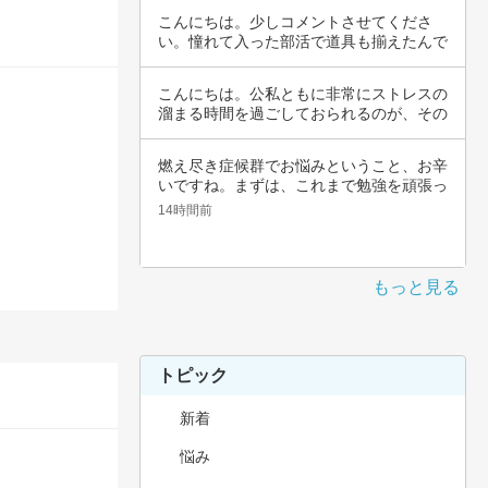
こんにちは。少しコメントさせてくださ
い。憧れて入った部活で道具も揃えたんで
すよね。頑…
こんにちは。公私ともに非常にストレスの
溜まる時間を過ごしておられるのが、その
辛さと共…
燃え尽き症候群でお悩みということ、お辛
いですね。まずは、これまで勉強を頑張っ
てこられ…
14時間前
もっと見る
トピック
新着
悩み