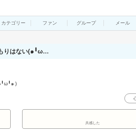
カテゴリー
ファン
グループ
メール
りはない(๑╹ω…
╹๑ )
共感した