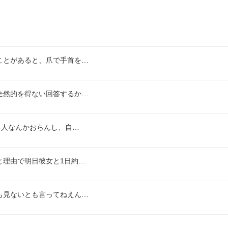
ことがあると、爪で手首を…
全然的を得ない回答するか…
る人なんかおらんし、自…
と理由で明日彼女と1日約…
も見ないとも言ってねえん…