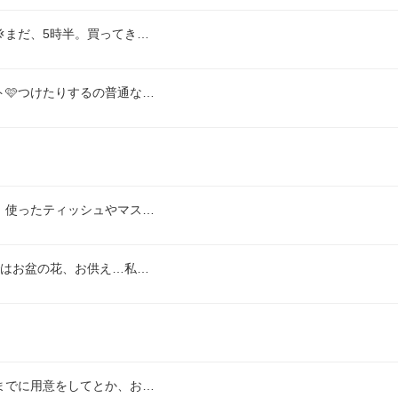
まだ、5時半。買ってき…
🩷つけたりするの普通な…
、使ったティッシュやマス…
ではお盆の花、お供え…私…
までに用意をしてとか、お…