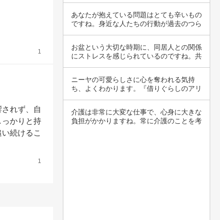
解できます…
あなたが抱えている問題はとても辛いもの
ですね。身近な人たちの行動が過去のつら
い経験を…
お盆という大切な時期に、同居人との関係
1
にストレスを感じられているのですね。共
有する家…
ニーヤの可愛らしさに心を奪われる気持
ち、よくわかります。『借りぐらしのアリ
エッティ』…
響されず、自
介護は非常に大変な仕事で、心身に大きな
しっかりと持
負担がかかりますね。常に介護のことを考
えなけれ…
追い続けるこ
1