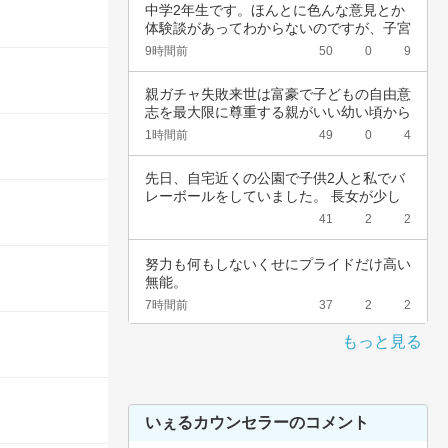
中学2年生です。ほんとに色んな意見とか
体験談があってわからないのですが、子宮
頚がんワ…
9時間前
50
0
9
親ガチャ失敗来世は富豪で子どもの自由意
志を最大限に尊重する親がいい幼い頃から
深夜正座…
1時間前
49
0
4
先日、自宅近くの公園で子供2人と私でバ
レーボールをしていました。 長女が少し
強めのス…
41
2
2
努力も何もしないくせにプライドだけ高い
無能。
7時間前
37
2
2
もっと見る
いぇるカウンセラーのコメント