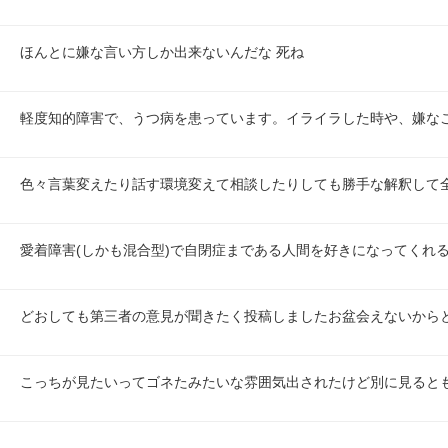
ほんとに嫌な言い方しか出来ないんだな 死ね
軽度知的障害で、うつ病を患っています。イライラした時や、嫌な
色々言葉変えたり話す環境変えて相談したりしても勝手な解釈して
愛着障害(しかも混合型)で自閉症まである人間を好きになってくれ
どおしても第三者の意見が聞きたく投稿しましたお盆会えないから
こっちが見たいってゴネたみたいな雰囲気出されたけど別に見ると