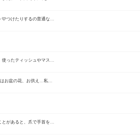
🩷つけたりするの普通な…
、使ったティッシュやマス…
ではお盆の花、お供え…私…
ことがあると、爪で手首を…