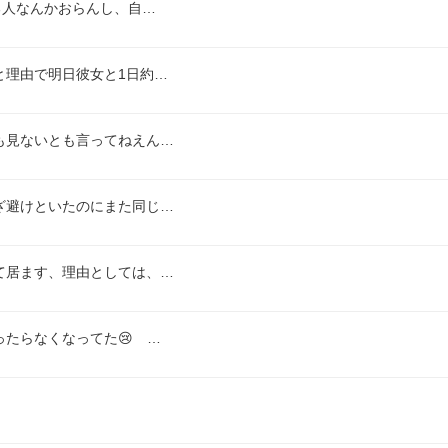
る人なんかおらんし、自…
と理由で明日彼女と1日約…
も見ないとも言ってねえん…
ざ避けといたのにまた同じ…
て居ます、理由としては、…
ったらなくなってた😢　…