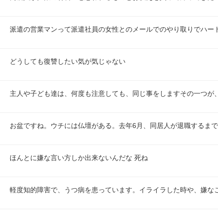
派遣の営業マンって派遣社員の女性とのメールでのやり取りでハート
どうしても復讐したい気が気じゃない
主人や子ども達は、何度も注意しても、同じ事をしますその一つが
お盆ですね。ウチには仏壇がある。去年6月、同居人が退職するま
ほんとに嫌な言い方しか出来ないんだな 死ね
軽度知的障害で、うつ病を患っています。イライラした時や、嫌な