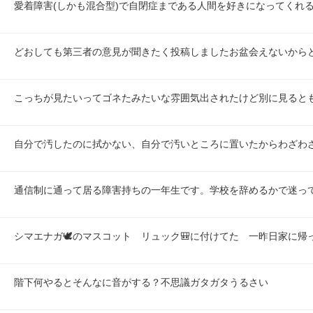
愛着障害(しかも混合型)で自閉症まである人間を好きになってくれ
どおしても第三者の意見が聞きたく投稿しましたお盆会えないから
こっちが見たいってゴネたみたいな雰囲気出されたけど別に見ると
自分で汚したのに拭かない、自分で汚いところに置いたからわざわ
通信制に通って居る障害持ちの一年生です。学校を辞めるかで迷っ
シマエナガ🕊️のマスコット　リュック🎒に付けてた　一昨日家に帰
階下何やるとそんなに音がする？不思議ガタガタうるさい