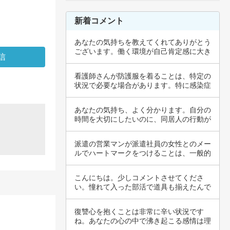
新着コメント
あなたの気持ちを教えてくれてありがとう
ございます。働く環境が自己肯定感に大き
く影響す…
看護師さんが防護服を着ることは、特定の
状況で必要な場合があります。特に感染症
の流行時…
あなたの気持ち、よく分かります。自分の
時間を大切にしたいのに、同居人の行動が
それを妨…
派遣の営業マンが派遣社員の女性とのメー
ルでハートマークをつけることは、一般的
にはあま…
こんにちは。少しコメントさせてくださ
い。憧れて入った部活で道具も揃えたんで
すよね。頑…
復讐心を抱くことは非常に辛い状況です
ね。あなたの心の中で沸き起こる感情は理