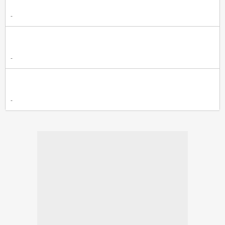
-
-
-