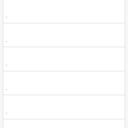
-
-
-
-
-