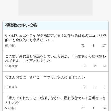
視聴数の多い投稿
やっぱり反出生こそが幸福に繋がる！出生行為は親のエゴ！精神
的にも金銭的にも余裕ないく…
6時間前
72
3
17
この前、男友達と電話をしていたら突然、「お前男から結構嫌わ
れてるよ。」と言われました…
10時間前
58
0
4
てまんおなにーさいこー^^ずっと快楽に溺れてたい
13時間前
38
1
1
「産んでくれたことに感謝しなさい」黙れ宗教カルト思考さっさ
と死ねや
5時間前
35
1
14