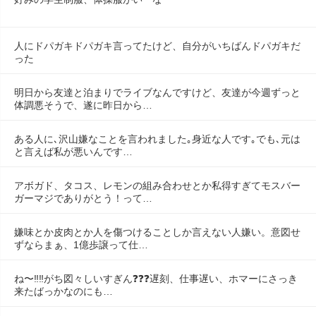
人にドパガキドパガキ言ってたけど、自分がいちばんドパガキだ
った
明日から友達と泊まりでライブなんですけど、友達が今週ずっと
体調悪そうで、遂に昨日から…
ある人に､沢山嫌なことを言われました｡身近な人です｡でも､元は
と言えば私が悪いんです…
アボガド、タコス、レモンの組み合わせとか私得すぎてモスバー
ガーマジでありがとう！って…
嫌味とか皮肉とか人を傷つけることしか言えない人嫌い。意図せ
ずならまぁ、1億歩譲って仕…
ね〜‼️‼️がち図々しいすぎん❓❓❓遅刻、仕事遅い、ホマーにさっき
来たばっかなのにも…