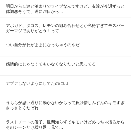
明日から友達と泊まりでライブなんですけど、友達が今週ずっと
体調悪そうで、遂に昨日から…
アボガド、タコス、レモンの組み合わせとか私得すぎてモスバー
ガーマジでありがとう！って…
つい自分がわがままになっちゃうのやだ
感情的にじゃなくてもいなくなりたいと思ってる
アプデしないようにしてたのに😶‍🌫️
うちらが思い通りに動かないからって負け惜しみすんのキモすぎ
さっさとくたばれ
ラストノートの優子、世間知らずでキモいけどめっちゃ沼るから
そのシーンだけ繰り返し見て…