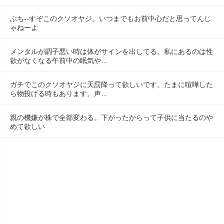
ぶち--すぞこのクソオヤジ。いつまでもお前中心だと思ってんじ
ゃねーよ
メンタルが調子悪い時は体がサインを出してる。私にあるのは性
欲がなくなる午前中の眠気や…
ガチでこのクソオヤジに天罰降って欲しいです。たまに喧嘩した
ら物投げる時もあります。声…
親の機嫌が株で全部変わる。下がったからって子供に当たるのや
めて欲しい