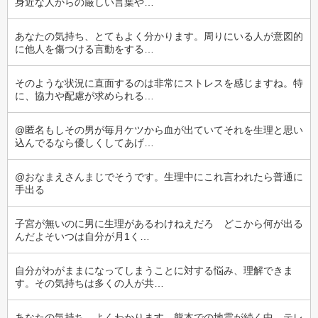
身近な人からの厳しい言葉や…
あなたの気持ち、とてもよく分かります。周りにいる人が意図的
に他人を傷つける言動をする…
そのような状況に直面するのは非常にストレスを感じますね。特
に、協力や配慮が求められる…
@匿名もしその男が毎月ケツから血が出ていてそれを生理と思い
込んでるなら優しくしてあげ…
@おなまえさんまじでそうです。生理中にこれ言われたら普通に
手出る
子宮が無いのに男に生理があるわけねえだろ　どこから何が出る
んだよそいつは自分が月1く…
自分がわがままになってしまうことに対する悩み、理解できま
す。その気持ちは多くの人が共…
あなたの気持ち、よくわかります。熊本での地震が続く中、テレ