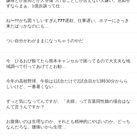
嫌味とか皮肉とか人を傷つけることしか言えない人嫌い。意図せ
ずならまぁ、1億歩譲って仕…
ね〜‼️‼️がち図々しいすぎん❓❓❓遅刻、仕事遅い、ホマーにさっき
来たばっかなのにも…
つい自分がわがままになっちゃうのやだ
今　ひるおび観てたら熊本キャンセルで困ってるので大丈夫な地
域調べて行ってあげてとお勧…
今年の高校野球、午前は1試合だけで2試合目が13時30分からら
しいけど、一番暑くない…
ずっと気になってんですが、「夫婦」って言葉同性婚の場合はな
んて言うんですか？
お腹痛いのは生理なのか、それとも精神的にやばいのか、どっち
なんだろな。腰痛いから生理…