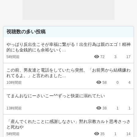
視聴数の多い投稿
やっぱり反出生こそが幸福に繋がる！出生行為は親のエゴ！精神
的にも金銭的にも余裕ないく…
5時間前
72
3
17
この前、男友達と電話をしていたら突然、「お前男から結構嫌わ
れてるよ。」と言われました…
10時間前
58
0
4
てまんおなにーさいこー^^ずっと快楽に溺れてたい
13時間前
38
1
1
「産んでくれたことに感謝しなさい」黙れ宗教カルト思考さっさ
と死ねや
5時間前
35
1
14