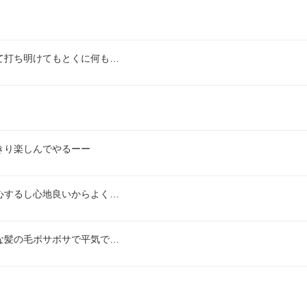
て打ち明けてもとくに何も…
きり楽しんでやるーー
心するし心地良いからよく…
な髪の毛ボサボサで平気で…