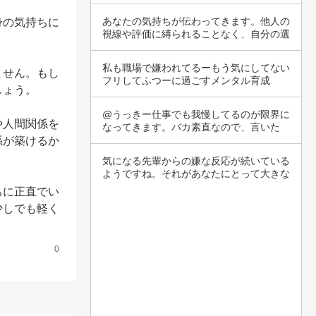
りますし…
あなたの気持ちが伝わってきます。他人の
身の気持ちに
視線や評価に縛られることなく、自分の選


択を楽し…
私も職場で嫌われてるーもう気にしてない
ません。もし
フリしてふつーに過ごすメンタル育成
ょう。

中、、、
@うっきー仕事でも我慢してるのが限界に
や人間関係を
なってきます。バカ素直なので、言いた
い…違うっ…
係が築けるか
気になる先輩からの嫌な反応が続いている
ようですね。それがあなたにとって大きな
ストレス…
ちに正直でい
少しでも軽く
0