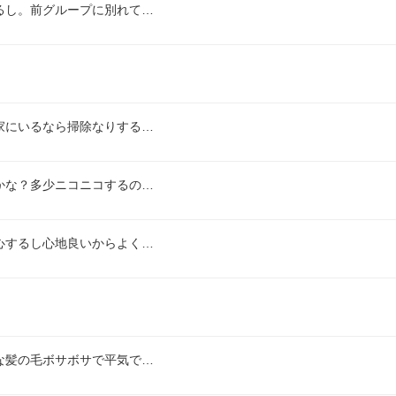
るし。前グループに別れて…
家にいるなら掃除なりする…
かな？多少ニコニコするの…
心するし心地良いからよく…
な髪の毛ボサボサで平気で…