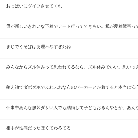
おっぱいにダイブさせてくれ
母が新しいきれいな下着でデート行っててきもい。私が愛着障害っ
まじでくそばばあ理不尽すぎ死ね
みんなからズル休みって思われてるなら、ズル休みでいい。思いっ
萌え袖でダボダボでふわふわな布のパーカーとか着てると本当に安
仕事中あんな服装ダサい人でも結婚して子どもおるんやとか、あん
相手が性病だったぽくてわろてる