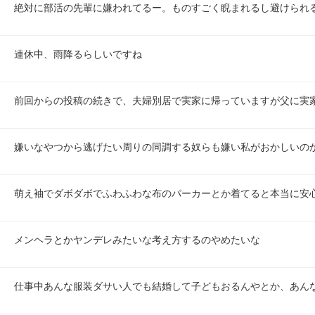
絶対に部活の先輩に嫌われてるー。ものすごく睨まれるし避けられ
連休中、雨降るらしいですね
前回からの投稿の続きで、夫婦別居で実家に帰っていますが父に実
嫌いなやつから逃げたい周りの同調する奴らも嫌い私がおかしいの
萌え袖でダボダボでふわふわな布のパーカーとか着てると本当に安
メンヘラとかヤンデレみたいな考え方するのやめたいな
仕事中あんな服装ダサい人でも結婚して子どもおるんやとか、あん