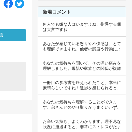
新着コメント
何人でも嫌な人はいますよね、指導する側
は大変ですね
あなたが感じている怒りや不快感は、とて
も理解できますね。他者の態度や行動によ
ってスト…
あなたの気持ちを聞いて、その深い痛みを
理解しました。母親や家族との関係が複雑
で、特に…
一冊目の参考書を終えられたこと、本当に
素晴らしいですね！進捗を感じられると、
モチベー…
あなたの気持ちを理解することができま
す。弟さんとのやり取りがうまくいかず、
コミュニケ…
お辛い気持ち、よくわかります。理不尽な
状況に遭遇すると、非常にストレスがたま