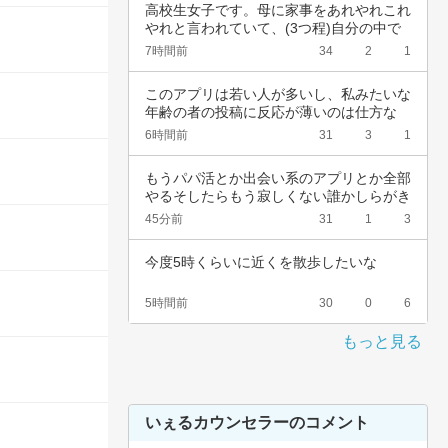
高校生女子です。母に家事をあれやれこれ
やれと言われていて、(3つ程)自分の中で
キリが…
7時間前
34
2
1
このアプリは若い人が多いし、私みたいな
年齢の者の投稿に反応が薄いのは仕方な
い…って思…
6時間前
31
3
1
もうパパ活とか出会い系のアプリとか全部
やるそしたらもう寂しくない誰かしらがき
っと愛し…
45分前
31
1
3
今度5時くらいに近くを散歩したいな
5時間前
30
0
6
もっと見る
いぇるカウンセラーのコメント