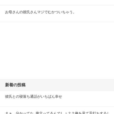
お母さんの彼氏さんマジでむかついちゃう。
新着の投稿
彼氏との寝落ち通話がいちばん幸せ
まぁ、分かってた  腹立ってるんでしょ？？俺を見て舌打ちするし