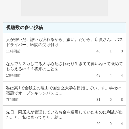
視聴数の多い投稿
人が嫌いだ。諍いも疲れるから、嫌い。だから、店員さん、バス
ドライバー、医院の受け付け…
11時間前
46
1
3
なんでリスカしてる人は心配されたり生きてて偉いねって褒めて
もらえるの？？将来のことを…
13時間前
43
4
4
私は高1で金銭面の理由で国公立大学を目指しています。学校の
宿題でオープンキャンパスに…
7時間前
31
0
8
先日、同居人が管理しているお金を運用していたものに利益が出
た。と、私に言ってきた。結…
29
0
4