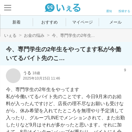
通知
投稿する
新着
おすすめ
マイページ
メール
いぇる
お金の悩み
今、専門学生の2年生...
今、専門学生の2年生をやってます私が今働
いてるバイト先のこ…
9
うる
18歳
2025年10月15日 11:46
今、専門学生の2年生をやってます

私が今働いてるバイト先のことです。今日9月末のお給
料が入ったんですけど、店長の理不尽なお願いも受けな
がら、休み希望を入れてたところを無理やり予定潰して
入ったり、グループLINEでメンションされて、また出勤
したりなど9月はそれが多かったと思います。それに加
えて、8月はインターンシップが重なり、バイトにも全