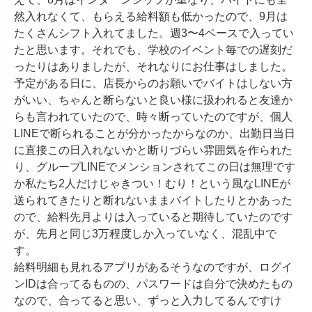
然入れなくて、もらえる給料額も低かったので、9月は
たくさんシフト入れてました。週3〜4ペースで入ってい
たと思います。それでも、学校のイベント毎での遅刻だ
ったりはありましたが、それなりにお仕事はしました。

予定がある日に、店長からのお願いでバイトはしない方
がいい、ちゃんと断らないと良い様に扱われると友達か
らも言われていたので、時々断っていたのですが、個人
LINEで断られることが分かったからなのか、出勤日当日
に直接この日入れないかと断りづらい雰囲気を作られた
り、グループLINEでメンションされてこの日は無理です
か私たち2人だけじゃきつい！むり！という風なLINEが
送られてきたりと断れないままバイトしたりとかあった
ので、給料先月よりは入っていると期待していたのです
が、先月と同じ3万程度しか入っていなく、混乱中で
す。

給料明細も見れるアプリがあるそうなのですが、ログイ
ンIDは合ってるものの、パスワードは自分で決めたもの
なので、合ってると思い、ずっと入力してるんですけ