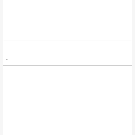
-
-
-
-
-