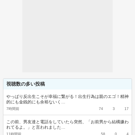
視聴数の多い投稿
やっぱり反出生こそが幸福に繋がる！出生行為は親のエゴ！精神
的にも金銭的にも余裕ないく…
7時間前
74
3
17
この前、男友達と電話をしていたら突然、「お前男から結構嫌わ
れてるよ。」と言われました…
11時間前
58
0
4