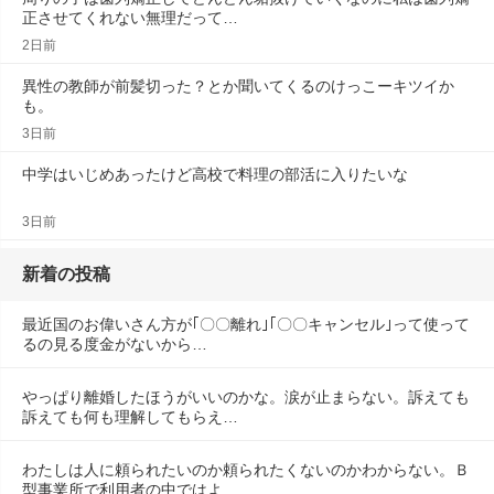
正させてくれない無理だって…
2日前
異性の教師が前髪切った？とか聞いてくるのけっこーキツイか
も。
3日前
中学はいじめあったけど高校で料理の部活に入りたいな
3日前
新着の投稿
最近国のお偉いさん方が｢〇〇離れ｣｢〇〇キャンセル｣って使って
るの見る度金がないから…
やっぱり離婚したほうがいいのかな。涙が止まらない。訴えても
訴えても何も理解してもらえ…
わたしは人に頼られたいのか頼られたくないのかわからない。Ｂ
型事業所で利用者の中ではよ…