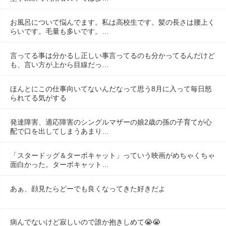
お風呂について悩んでます。私は高校生です。髪の長さは腰上く
らいです。毛量も多いです。…
言ってる事は分かるし正しい事言ってるのも分かってるんだけど
も、言い方が上から目線だっ…
ほんとにこの仕事向いてないんだなって思う8月に入って毎日怒
られてる気がする
発達障害、適応障害のシングルマザーの娘2歳の孫の子育てが心
配で口を出してしまうあまり…
「スタードッグ＆ターボキャット」っていう映画がめちゃくちゃ
面白かった。ターボキャット…
あぁ、顔見たらどーでも良くなってきた好きだよ
病んでないけど寂しいので誰か抱きしめて😭😭