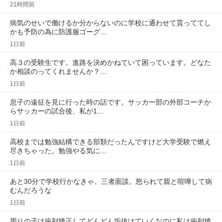
21時間前
病気のせいで働けるか分からないのに学校に通わせて貰っててし
かも予防の為に防護服ゴーグ…
1日前
高３の受験生です。進路を決めかねていて困っています。どなた
か相談のってくれませんか？…
1日前
息子の遠征を見に行った時の話です。サッカー部の外部コーチか
らサッカーの試合後、私が1…
1日前
高校までは勉強結構できる部類だったんですけど大学受験で燃え
尽きちゃった。勉強やる気に…
1日前
あと30分で学校行かなきゃ。三者面談。怒られて親と喧嘩して病
むんだろうな
1日前
周りの子は歯列矯正してどんどん垢抜けていくなのに私は歯列矯