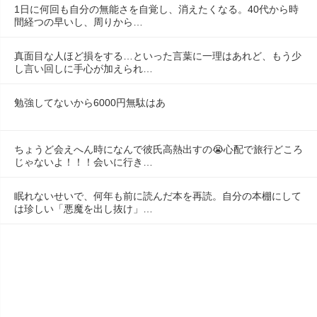
1日に何回も自分の無能さを自覚し、消えたくなる。40代から時
間経つの早いし、周りから…
真面目な人ほど損をする…といった言葉に一理はあれど、もう少
し言い回しに手心が加えられ…
勉強してないから6000円無駄はあ
ちょうど会えへん時になんで彼氏高熱出すの😭心配で旅行どころ
じゃないよ！！！会いに行き…
眠れないせいで、何年も前に読んだ本を再読。自分の本棚にして
は珍しい「悪魔を出し抜け」…