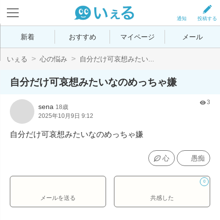
通知
投稿する
新着
おすすめ
マイページ
メール
いぇる
心の悩み
自分だけ可哀想みたい...
自分だけ可哀想みたいなのめっちゃ嫌
3
sena
18歳
2025年10月9日 9:12
自分だけ可哀想みたいなのめっちゃ嫌
心
愚痴
0
メールを送る
共感した