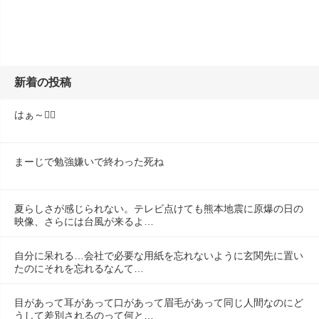
新着の投稿
はぁ～😮‍💨
まーじで勉強嫌いで終わった死ね
夏らしさが感じられない。テレビ点けても熊本地震に原爆の日の
映像、さらには台風が来るよ…
自分に呆れる…会社で必要な用紙を忘れないように玄関先に置い
たのにそれを忘れるなんて…
目があって耳があって口があって眉毛があって同じ人間なのにど
うして差別されるのって何と…