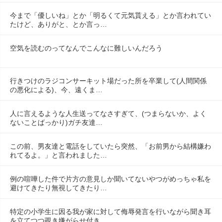
今まで「優しいね」とか「明るくて元気貰える」とか言われてい
たけど、ありがと、とか言っ…
空気を読むのってなんでこんなに難しいんだろう
行きつけのラジコンサーキット場だった所を卒業して(人間関係
の悪化による)、今、遠くま…
人に言えるような人生送ってなさすぎて、(つまらないか、よく
ないことばっかり)ガチ友達…
この前、男友達と電話をしていたら突然、「お前男から結構嫌わ
れてるよ。」と言われました…
例の喧嘩した件で片方の意見しか聞いてないやつがめっちゃ私を
避けてきたり無視してきたり…
特定の小学生に因る我が家に対して侮辱発言を行いながら聞き耳
を立てつつ覗き嫌がらせ付き…