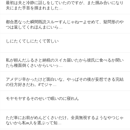
最初は夫と冷静に話しをしていたのですが、また掴み合いになり
夫にまた手首を掴まれました…
都合悪なった瞬間既読スルーすんじゃねーよせめて、疑問形のや
つは返してくれほんまにいら…
しにたくてしにたくて苦しい
私が頼んだふるさと納税のスイカ届いたから彼氏に食べるか聞い
たら種面倒くさいからいいっ…
アメデジ辛かったけど面白いな。やっぱその後が妄想できる完結
の仕方好きだわ。ifでジャ…
モヤモヤするそのせいで眠いのに寝れん
ただ単にお前がめんどくさいだけ。全員無視するようなやつじゃ
ないから私w人を選ぶって知…