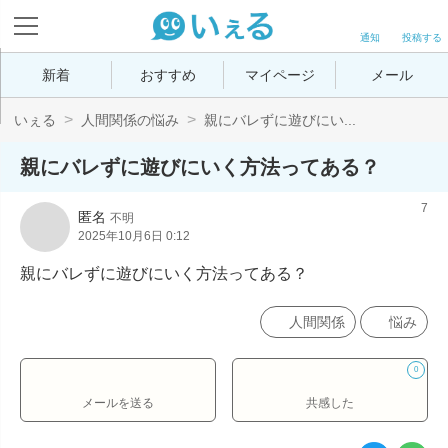
通知
投稿する
新着
おすすめ
マイページ
メール
いぇる
人間関係の悩み
親にバレずに遊びにい...
親にバレずに遊びにいく方法ってある？
7
匿名
不明
2025年10月6日 0:12
親にバレずに遊びにいく方法ってある？
人間関係
悩み
0
メールを送る
共感した