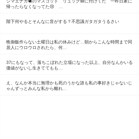
シマエナガ🕊️のマスコット　リュック🎒に付けてた　一昨日家に
帰ったらなくなってた😢　…
階下何やるとそんなに音がする？不思議ガタガタうるさい
晩御飯作らない土曜日は私の休みけど…朝からこんな時間まで同
居人にウロウロされたら、何…
37にもなって、落ちこぼれた立場になった以上、自分なんかいる
価値がないし生きててもも…
え、なんか本当に無理かも死のうかな誰も私の事好きじゃないじ
ゃんずっとみんな私から離れ…