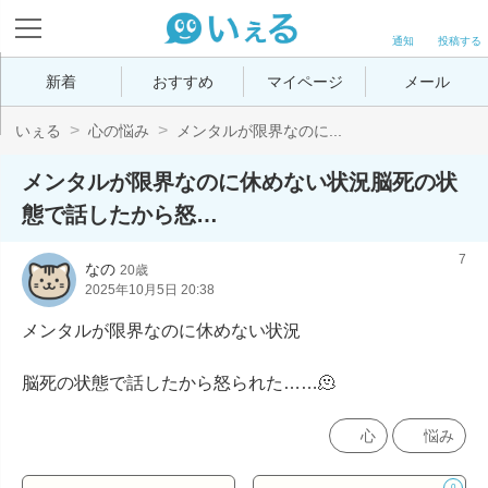
通知
投稿する
新着
おすすめ
マイページ
メール
いぇる
心の悩み
メンタルが限界なのに...
メンタルが限界なのに休めない状況脳死の状
態で話したから怒…
7
なの
20歳
2025年10月5日 20:38
メンタルが限界なのに休めない状況

脳死の状態で話したから怒られた……🫠
心
悩み
0