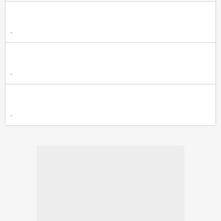
-
-
-