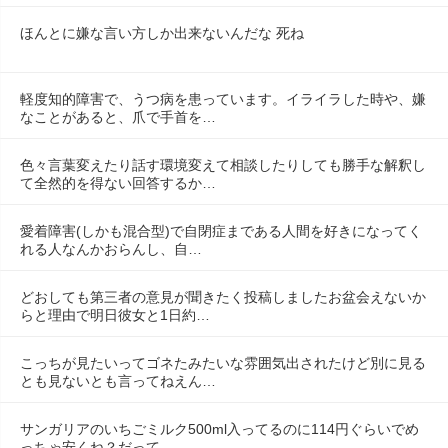
ほんとに嫌な言い方しか出来ないんだな 死ね
軽度知的障害で、うつ病を患っています。イライラした時や、嫌
なことがあると、爪で手首を…
色々言葉変えたり話す環境変えて相談したりしても勝手な解釈し
て全然的を得ない回答するか…
愛着障害(しかも混合型)で自閉症まである人間を好きになってく
れる人なんかおらんし、自…
どおしても第三者の意見が聞きたく投稿しましたお盆会えないか
らと理由で明日彼女と1日約…
こっちが見たいってゴネたみたいな雰囲気出されたけど別に見る
とも見ないとも言ってねえん…
サンガリアのいちごミルク500ml入ってるのに114円ぐらいでめ
っちゃ安くね？だって…