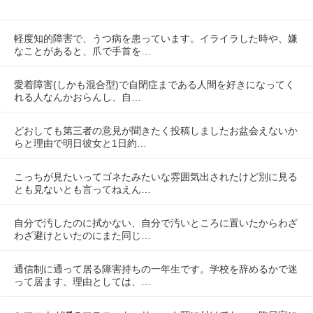
軽度知的障害で、うつ病を患っています。イライラした時や、嫌
なことがあると、爪で手首を…
愛着障害(しかも混合型)で自閉症まである人間を好きになってく
れる人なんかおらんし、自…
どおしても第三者の意見が聞きたく投稿しましたお盆会えないか
らと理由で明日彼女と1日約…
こっちが見たいってゴネたみたいな雰囲気出されたけど別に見る
とも見ないとも言ってねえん…
自分で汚したのに拭かない、自分で汚いところに置いたからわざ
わざ避けといたのにまた同じ…
通信制に通って居る障害持ちの一年生です。学校を辞めるかで迷
って居ます、理由としては、…