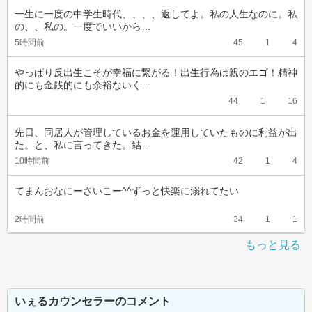
一生に一度の中学生時代、、、、返してよ。私の人生なのに。私
の、、私の。一度でいいから…
5時間前
45
1
4
やっぱり反出生こそが幸福に繋がる！出生行為は親のエゴ！精神
的にも金銭的にも余裕ないく…
44
1
16
先日、同居人が管理しているお金を運用していたものに利益が出
た。と、私に言ってきた。結…
10時間前
42
1
4
てまんおなにーさいこー^^ずっと快楽に溺れてたい
2時間前
34
1
1
もっと見る
いぇるカウンセラーのコメント