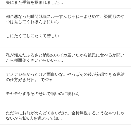
夫にまた手首を掴まれました…
都合悪なった瞬間既読スルーすんじゃねーよせめて、疑問形のや
つは返してくれほんまにいら…
しにたくてしにたくて苦しい
私が頼んだふるさと納税のスイカ届いたから彼氏に食べるか聞い
たら種面倒くさいからいいっ…
アメデジ辛かったけど面白いな。やっぱその後が妄想できる完結
の仕方好きだわ。ifでジャ…
モヤモヤするそのせいで眠いのに寝れん
ただ単にお前がめんどくさいだけ。全員無視するようなやつじゃ
ないから私w人を選ぶって知…