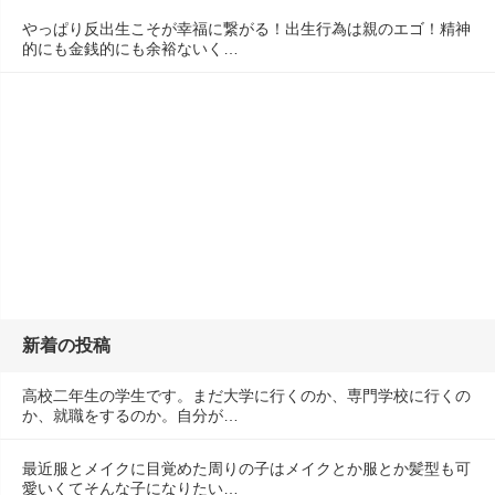
やっぱり反出生こそが幸福に繋がる！出生行為は親のエゴ！精神
的にも金銭的にも余裕ないく…
新着の投稿
高校二年生の学生です。まだ大学に行くのか、専門学校に行くの
か、就職をするのか。自分が…
最近服とメイクに目覚めた周りの子はメイクとか服とか髪型も可
愛いくてそんな子になりたい…