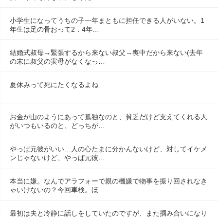
小学生になってうちの子一年まともに担任できる人がいない。1
年生は足の骨おって2．4年…
結婚式叔母→緊張するから来ない叔父→喪中だから来ない(去年
の末に叔父の実母がなくなっ…
夏休みって死にたくなるよね
お金が山のようにあって孤独なのと、貧乏だけど支えてくれる人
がいつもいるのと、どっちが…
やっぱ元彼がいい…人の心たまに分かんないけど、対してイケメ
ンじゃないけど、やっぱ元彼…
本当に嫌。なんでアラフォーで親の機嫌で物事を振り回されなき
ゃいけないの？今回車検。ほ…
最初は夫と冷静に話しをしていたのですが、また掴み合いになり