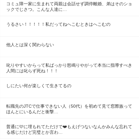
コミュ障一家に生まれて両親は会話せず調停離婚、弟はそのショ
ックでじさつ。こんな人達に…
うるさい！！！！！私だってねへこむときはへこむの
他人とは深く関わらない
叱りやすいからって私ばっかり怒鳴りやがって本当に指導すべき
人間には叱らず死ね！！！
しにたい何が楽しくて生きてるの
転職先のJTCで仕事できない人（50代）を初めて見て窓際族って
ほんとにいるんだと衝撃…
普通に🩷に埋もれてただけで❤️もえげつないなんかみんな忘れて
る感じだけど完璧とか言わ…