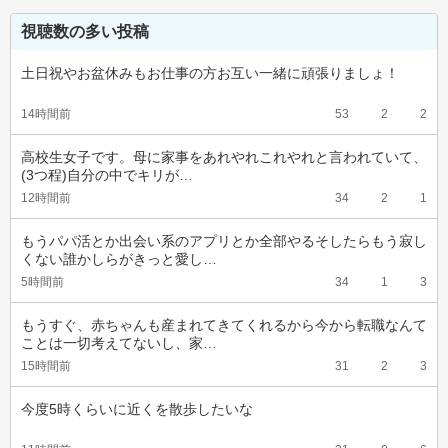
視聴数の多い投稿
土日祝やお盆休みもお仕事の方お互い一緒に頑張りましょ！
14時間前
53
2
2
高校生女子です。母に家事をあれやれこれやれと言われていて、
(3つ程)自分の中でキリが…
12時間前
34
2
1
もうパパ活とか出会い系のアプリとか全部やるそしたらもう寂し
くない誰かしらがきっと愛し…
5時間前
34
1
3
もうすぐ、赤ちゃんも産まれてきてくれるから今から転職なんて
ことは一切考えてないし、家…
15時間前
31
2
3
今度5時くらいに近くを散歩したいな