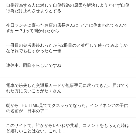
自傷行為する人に対して自傷行為の原因を解決しようとせず自傷
行為だけ止めさせようとする…
今日ランチに寄ったお店の店長さんに｢どこに住まわれてるんで
すかー？｣って聞かれたから…
一冊目の参考書終わったから2冊目のと並行して使ってみようか
なそれでもむずかったら一冊…
連休中、雨降るらしいですね
電車で紛失した交通系カードが無事手元に戻ってきた。届けてく
れた方に良いことがたくさん…
朝からTHE TIME見ててクスッってなった。インドネシアの子供
の名前が、日本のアニ…
このサイトで、誰かからいいねや共感、コメントをもらえた時ほ
ど嬉しいことはない。これま…