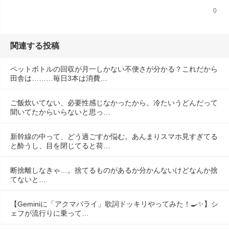
0
関連する投稿
ペットボトルの回収が月一しかない不便さが分かる？これだから
田舎は………毎日3本は消費…
ご飯炊いてない、必要性感じなかったから。冷たいうどんだって
聞いてたからいらないと思っ…
新幹線の中って、どう過ごすか悩む。あんまりスマホ見すぎてる
と酔うし、目を閉じてると荷…
断捨離しなきゃ…。捨てるものがあるか分かんないけどなんか捨
てないと…
【Geminiに「アクマバライ」歌詞ドッキリやってみた！🍳✨】シ
ェフが流行りに乗って…