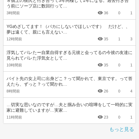
８個上の彼氏と付き合って3年同棲して1年になる。過去付き合
う前にソープ店に数回行って…
3時間前
36
0
1
YGめざしてます！（バカにしないでほしいです）　だけど、、
夢は遠くて、親にも言えない…
12時間前
35
1
3
浮気してバレたー自業自得すぎる元彼と会ってるの今彼の友達に
見られてバレた浮気女として…
10時間前
35
0
1
バイト先の女上司に出身どこ？って聞かれて、東京です。って答
えたら、ずっと？って聞かれ…
8時間前
26
0
4
…切実な思いなのですが…夫と掴み合いの喧嘩をして一時的に実
家に避難していますが…実家…
11時間前
23
0
1
もっと見る