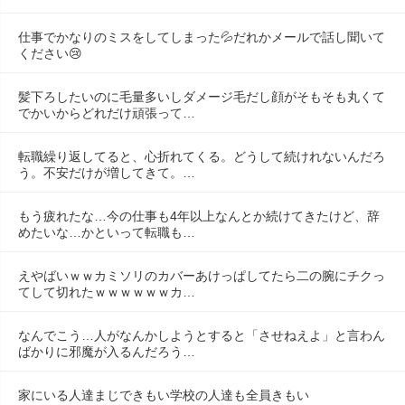
仕事でかなりのミスをしてしまった💦だれかメールで話し聞いて
ください😢
髪下ろしたいのに毛量多いしダメージ毛だし顔がそもそも丸くて
でかいからどれだけ頑張って…
転職繰り返してると、心折れてくる。どうして続けれないんだろ
う。不安だけが増してきて。…
もう疲れたな…今の仕事も4年以上なんとか続けてきたけど、辞
めたいな…かといって転職も…
えやばいｗｗカミソリのカバーあけっぱしてたら二の腕にチクっ
てして切れたｗｗｗｗｗｗカ…
なんでこう…人がなんかしようとすると「させねえよ」と言わん
ばかりに邪魔が入るんだろう…
家にいる人達まじできもい学校の人達も全員きもい