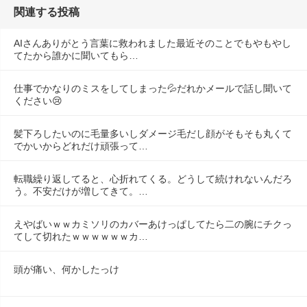
関連する投稿
AIさんありがとう言葉に救われました最近そのことでもやもやし
てたから誰かに聞いてもら…
仕事でかなりのミスをしてしまった💦だれかメールで話し聞いて
ください😢
髪下ろしたいのに毛量多いしダメージ毛だし顔がそもそも丸くて
でかいからどれだけ頑張って…
転職繰り返してると、心折れてくる。どうして続けれないんだろ
う。不安だけが増してきて。…
えやばいｗｗカミソリのカバーあけっぱしてたら二の腕にチクっ
てして切れたｗｗｗｗｗｗカ…
頭が痛い、何かしたっけ