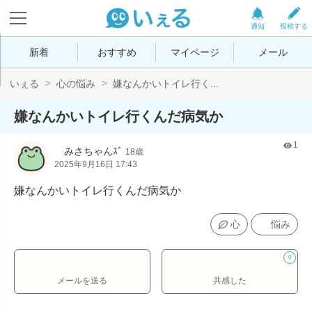
通知
投稿する
新着
おすすめ
マイページ
メール
いぇる
心の悩み
嫌なんかいトイレ行く...
嫌なんかいトイレ行くんだ病気か
1
 ︎︎みさちゃんｽﾞ
18歳
2025年9月16日 17:43
嫌なんかいトイレ行くんだ病気か
心
悩み
0
メールを送る
共感した