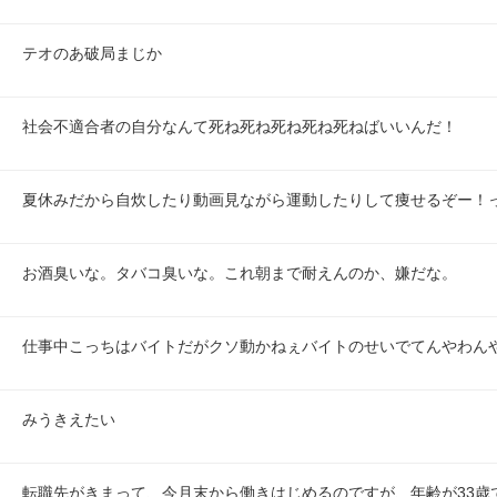
テオのあ破局まじか
社会不適合者の自分なんて死ね死ね死ね死ね死ねばいいんだ！
夏休みだから自炊したり動画見ながら運動したりして痩せるぞー！
お酒臭いな。タバコ臭いな。これ朝まで耐えんのか、嫌だな。
仕事中こっちはバイトだがクソ動かねぇバイトのせいでてんやわん
みうきえたい
転職先がきまって、今月末から働きはじめるのですが、年齢が33歳