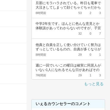
旦那にモラハラされている。昨日も電車で
大泣きしてしまって顔ぐちゃぐちゃだから
会社休ん…
8時間前
53
2
3
中学2年生です。ほんとに色んな意見とか
体験談があってわからないのですが、子宮
頚がんワ…
32
0
7
他責と自責を正しく使い分けていく努力は
ずっとしているものの、自責が多くなりが
ちなんで…
8時間前
29
0
1
週に一回でいいこの曜日は確実に同居人が
いない1人になれるそんな日があればその
日だけを…
7時間前
29
1
3
もっと見る
いぇるカウンセラーのコメント