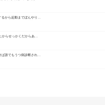
するから起動までぼんやり…
たからせっかくだからあ…
けば誰でもうつ病診断され…