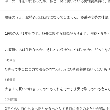
今日の、午前中にあった事。私と一緒に働いている男性従業員に、
腰痛のうえ、腱鞘炎とばね指になってしまった。移乗や姿勢の補整
19歳の大学1年生です。身長に関する相談があります。医療・食事
お腹痛いのは生理なのか、それとも精神的にやばいのか、どっちな
3時間前
O脚って本当に自力で治るの??YouTubeにO脚改善動画いっぱい
5時間前
大きくて長いの好きってやつもそれをそのまま受け取るやつも色ん
15時間前
2年くらい前から食べ物とか食べたりする時に胸？のあたりが締め