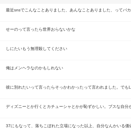
最近snsでこんなことありました、あんなことありました、ってバ
せーのって言ったら世界おらないかな
しにたいもう無理殺してください
俺はメンヘラなのかもしれない
彼に別れたいって言ったらそっかわかったって言われました。でもL
ディズニーとか行くとカチューシャとかが恥ずかしい。ブスな自分
37にもなって、落ちこぼれた立場になった以上、自分なんかいる価