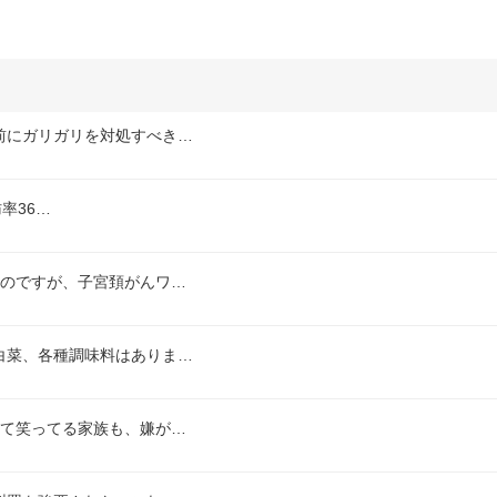
前にガリガリを対処すべき…
肪率36…
いのですが、子宮頚がんワ…
白菜、各種調味料はありま…
して笑ってる家族も、嫌が…