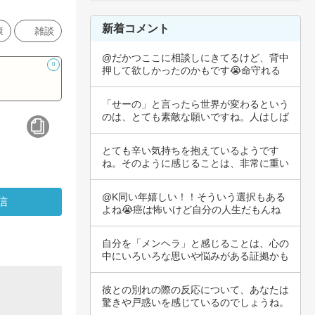
新着コメント
康
雑談
@だかつここに相談しにきてるけど、背中
0
押して欲しかったのかもです😭命守れる
なら受ける…
「せーの」と言ったら世界が変わるという
のは、とても素敵な願いですね。人はしば
しば、日…
とても辛い気持ちを抱えているようです
ね。そのように感じることは、非常に重い
もので、ど…
@K同い年嬉しい！！そういう選択もある
よね😭癌は怖いけど自分の人生だもんね
！！私もま…
自分を「メンヘラ」と感じることは、心の
中にいろいろな思いや悩みがある証拠かも
しれませ…
彼との別れの際の反応について、あなたは
驚きや戸惑いを感じているのでしょうね。