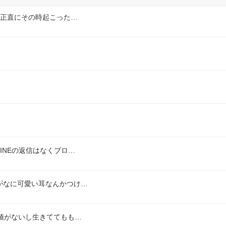
カ正直にその時起こった…
INEの返信はなくブロ…
がなに可愛い耳なんかつけ…
値がないし生きててもも…