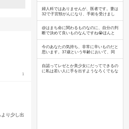
「そっか…
婦人科ではありませんが、医者です。妻は
32で子宮頸がんになり、手術を受けまし
た。危う…
@はまち命に関わるものなのに、自分の判
断で決めて良いものなんですね😭ほんと
に大切なも…
今のあなたの気持ち、非常に辛いものだと
思います。37歳という年齢において、同
じ様に悩…
自認ってレゼとか美少女にだってできるの
に私は若い人に手を出すようなろくでもな
1
いジジバ…
もより少し出