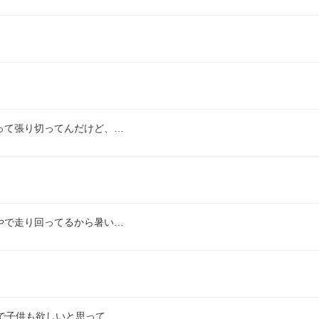
って張り切ってんだけど、…
やで走り回ってるから暑い…
で子供も欲しいと思って…