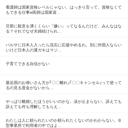
看護師は国家資格レベルじゃない。はっきり言って、資格なくて
もできる仕事w医師は国家資…
旦那に殺意を湧くくらい『嫌い』ってなるんだけど、みんなはな
る？それでなぜ夫婦続けられ…
バルサに日本人入ったら流石に応援やめるわ。別に外国人ならい
いけど日本人の運ガキはマジ…
子育てできる自信がない
最近国のお偉いさん方が｢〇〇離れ｣｢〇〇キャンセル｣って使って
るの見る度金がないから…
やっぱり離婚したほうがいいのかな。涙が止まらない。訴えても
訴えても何も理解してもらえ…
わたしは人に頼られたいのか頼られたくないのかわからない。Ｂ
型事業所で利用者の中ではよ…