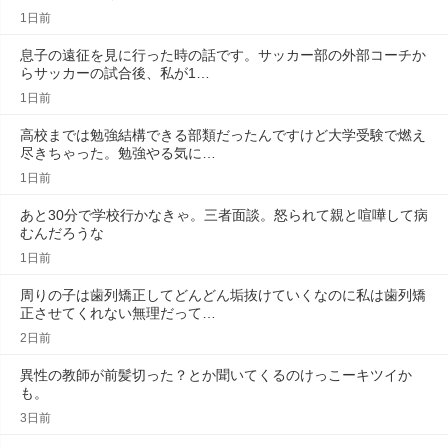
1日前
息子の遠征を見に行った時の話です。サッカー部の外部コーチか
らサッカーの試合後、私が1…
1日前
高校までは勉強結構できる部類だったんですけど大学受験で燃え
尽きちゃった。勉強やる気に…
1日前
あと30分で学校行かなきゃ。三者面談。怒られて親と喧嘩して病
むんだろうな
1日前
周りの子は歯列矯正してどんどん垢抜けていくなのに私は歯列矯
正させてくれない無理だって…
2日前
異性の教師が前髪切った？とか聞いてくるのけっこーキツイか
も。
3日前