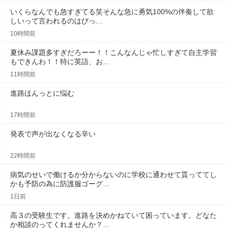
いくらなんでも急すぎてる笑そんな急に勇気100%の伴奏して欲
しいって言われるのはびっ…
10時間前
夏休み課題多すぎだろーー！！こんなんじゃ忙しすぎて自主学習
もできんわ！！特に英語、お…
11時間前
進路ほんっとに悩む
17時間前
発表で声が出なくなる辛い
22時間前
病気のせいで働けるか分からないのに学校に通わせて貰っててし
かも予防の為に防護服ゴーグ…
1日前
高３の受験生です。進路を決めかねていて困っています。どなた
か相談のってくれませんか？…