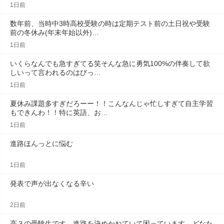
1日前
数年前、当時中3時高校受験の時は定期テスト前の土日祝や受験
前の冬休み(年末年始以外)…
1日前
いくらなんでも急すぎてる笑そんな急に勇気100%の伴奏して欲
しいって言われるのはびっ…
1日前
夏休み課題多すぎだろーー！！こんなんじゃ忙しすぎて自主学習
もできんわ！！特に英語、お…
1日前
進路ほんっとに悩む
1日前
発表で声が出なくなる辛い
2日前
高３の受験生です。進路を決めかねていて困っています。どなた