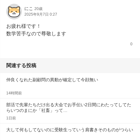
にこ
20歳
2025年9月7日 0:27
お疲れ様です！

数学苦手なので尊敬します
0
関連する投稿
仲良くなれた副顧問の異動が確定して今顔無い
14時間前
部活で先輩たちだけ出る大会でお手伝い2日間にわたってしてた
らいつのまにか「社畜」って…
1日前
大して何もしてないのに受験生っていう肩書きそのものがつらい