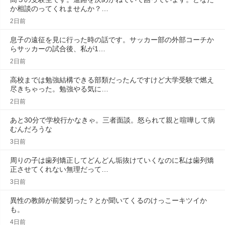
か相談のってくれませんか？…
2日前
息子の遠征を見に行った時の話です。サッカー部の外部コーチか
らサッカーの試合後、私が1…
2日前
高校までは勉強結構できる部類だったんですけど大学受験で燃え
尽きちゃった。勉強やる気に…
2日前
あと30分で学校行かなきゃ。三者面談。怒られて親と喧嘩して病
むんだろうな
3日前
周りの子は歯列矯正してどんどん垢抜けていくなのに私は歯列矯
正させてくれない無理だって…
3日前
異性の教師が前髪切った？とか聞いてくるのけっこーキツイか
も。
4日前