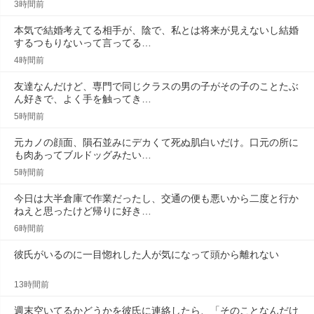
3時間前
本気で結婚考えてる相手が、陰で、私とは将来が見えないし結婚
するつもりないって言ってる…
4時間前
友達なんだけど、専門で同じクラスの男の子がその子のことたぶ
ん好きで、よく手を触ってき…
5時間前
元カノの顔面、隕石並みにデカくて死ぬ肌白いだけ。口元の所に
も肉あってブルドッグみたい…
5時間前
今日は大半倉庫で作業だったし、交通の便も悪いから二度と行か
ねえと思ったけど帰りに好き…
6時間前
彼氏がいるのに一目惚れした人が気になって頭から離れない
13時間前
週末空いてるかどうかを彼氏に連絡したら、「そのことなんだけ