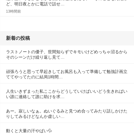
ど、明日夜とかに電話で話せ…
13時間前
新着の投稿
ラストノートの優子、世間知らずでキモいけどめっちゃ沼るから
そのシーンだけ繰り返し見て…
頑張ろうと思って早起きしてお風呂も入って準備して勉強計画立
ててやってたのに結局1時間…
人生いきずまった私ここからどうしていけばいいどう生きればい
い誰に連絡して誰に助けを求…
あー。寂しいなぁ。ぬいぐるみと見つめ合ってみたり話しかけた
りしてみるけどなんか虚しい…
動くと大量の汗やばい💦