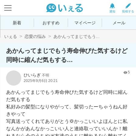
通知
投稿する
新着
おすすめ
マイページ
メール
いぇる
恋愛の悩み
あかんってまじでもう...
あかんってまじでもう寿命伸びた気するけど
同時に縮んだ気もする…
5
ひいらぎ
不明
2025年9月6日 20:21
あかんってまじでもう寿命伸びた気するけど同時に縮ん
だ気もする

私好みの髪型になりやがって、髪切ったーちゃうねん好
きやって

写真送ってくれてありがとう‪💢かっこいいよほんとに私
なんかがあんなかっこいい人と連絡取っていいんか！離
れるなら今のうちやぞ友達のうちに離れるなら離れてく