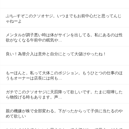
ぶち--すぞこのクソオヤジ。いつまでもお前中心だと思ってんじ
ゃねーよ
メンタルが調子悪い時は体がサインを出してる。私にあるのは性
欲がなくなる午前中の眠気や…
良い！為替介入は意外と自分にとって大儲けやったね！
もーほんと。私って大体このポジション。もうひとつの仕事のほ
うもオーナーは店長には何も…
ガチでこのクソオヤジに天罰降って欲しいです。たまに喧嘩した
ら物投げる時もあります。声…
親の機嫌が株で全部変わる。下がったからって子供に当たるのや
めて欲しい