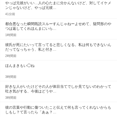
やっぱ元彼がいい…人の心たまに分かんないけど、対してイケメ
ンじゃないけど、やっぱ元彼…
41分前
都合悪なった瞬間既読スルーすんじゃねーよせめて、疑問形のや
つは返してくれほんまにいら…
1時間前
彼氏が死にたいって言ってると悲しくなる。私は何もできないん
だってなっちゃう、私と付き…
2時間前
ほんまきもい◯ね
3時間前
好きな人がいたけどその人が体目当てでしか見てないのわかって
吐き気がする、今後はどうや…
3時間前
彼の言葉や行動に傷ついたこと伝えて何も言ってくれないからも
しもし？て言ったら「あぁ？…