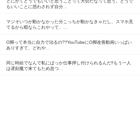
とにかくどうでもいいと思うことって大切だなって思う。どうで
もいいことに惑わされず自分…
マジそいつが動かなかった分こっちが動かなきゃだし、スマホ見
てるから暇ならこれやって、…
O脚って本当に自力で治るの??YouTubeにO脚改善動画いっぱい
ありすぎて、どれや…
同じ時給でなんで私にばっか仕事押し付けられるんだ‼️もう一人
は遅刻魔で来てもため息つ…