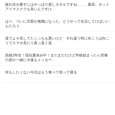
疲れ目を癒すにはやっぱり蒸しタオルですね……、最高。ホット
アイマスクでも良いんですけ…
はー、ついに旦那が無職になった。どうやって生活してけばいい
んだろう
道でよそ見してたこっちも悪いけど　すれ違う時に向こうは向こ
うでスマホ見たり真っ直ぐ道…
高校2年生！現在夏休み中！まだまだだけど学校始まったら苦痛
💦誰か一緒に今後もメッセー…
何もしたくない今日はもう食べて切って寝る