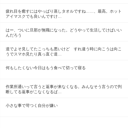
疲れ目を癒すにはやっぱり蒸しタオルですね……、最高。ホット
アイマスクでも良いんですけ…
はー、ついに旦那が無職になった。どうやって生活してけばいい
んだろう
道でよそ見してたこっちも悪いけど　すれ違う時に向こうは向こ
うでスマホ見たり真っ直ぐ道…
何もしたくない今日はもう食べて切って寝る
作業所通いって言うと返事が来なくなる。みんなそう言うので判
断してる返事がこなくなるば…
小さな事で苛つく自分が嫌い