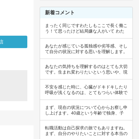
新着コメント
まったく同じですわたしもここで長く働こ
う！て思ったけど結局嫌な人がいて わた
しは辞め…
あなたが感じている孤独感や劣等感、そし
て自分の状況に対する思いを理解します。
このよう…
あなたの気持ちを理解するのはとても大切
です。生まれ変わりたいという思いや、現
在の家族…
不安を感じた時に、心臓がドキドキしたり
呼吸が浅くなるのは、とてもつらい体験で
すね。そ…
まず、現在の状況について心からお察し申
し上げます。40歳という年齢で独身、子
どもがい…
転職活動は自己探求の旅でもありますね。
まず、自分のやりたいことに対する本当の