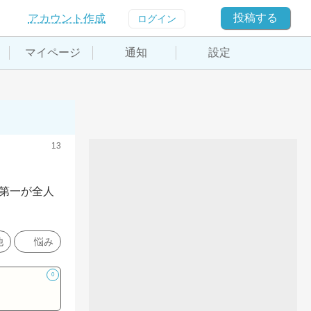
投稿する
アカウント作成
ログイン
マイページ
通知
設定
13
第一が全人
他
悩み
0