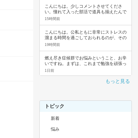
こんにちは。少しコメントさせてくださ
い。憧れて入った部活で道具も揃えたんで
すよね。頑…
15時間前
こんにちは。公私ともに非常にストレスの
溜まる時間を過ごしておられるのが、その
辛さと共…
19時間前
燃え尽き症候群でお悩みということ、お辛
いですね。まずは、これまで勉強を頑張っ
てこられ…
1日前
もっと見る
トピック
新着
悩み