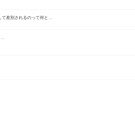
して差別されるのって何と…
っ…