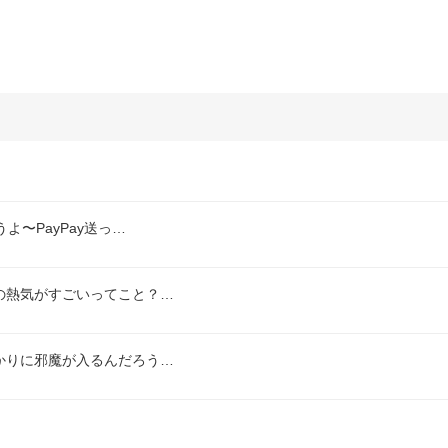
〜PayPay送っ…
の熱気がすごいってこと？…
かりに邪魔が入るんだろう…