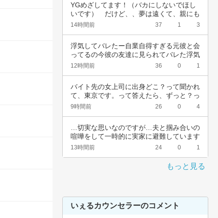
YGめざしてます！（バカにしないでほし
いです）　だけど、、夢は遠くて、親にも
言えない…
14時間前
37
1
3
浮気してバレたー自業自得すぎる元彼と会
ってるの今彼の友達に見られてバレた浮気
女として…
12時間前
36
0
1
バイト先の女上司に出身どこ？って聞かれ
て、東京です。って答えたら、ずっと？っ
て聞かれ…
9時間前
26
0
4
…切実な思いなのですが…夫と掴み合いの
喧嘩をして一時的に実家に避難しています
が…実家…
13時間前
24
0
1
もっと見る
いぇるカウンセラーのコメント