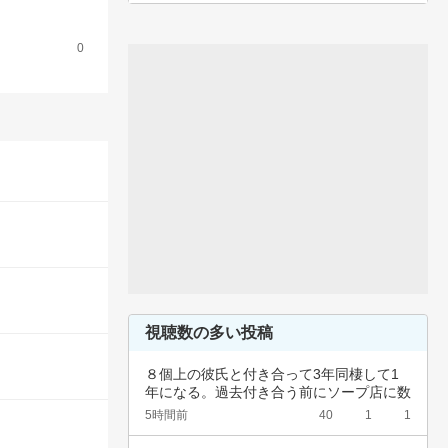
0
視聴数の多い投稿
８個上の彼氏と付き合って3年同棲して1
年になる。過去付き合う前にソープ店に数
回行って…
5時間前
40
1
1