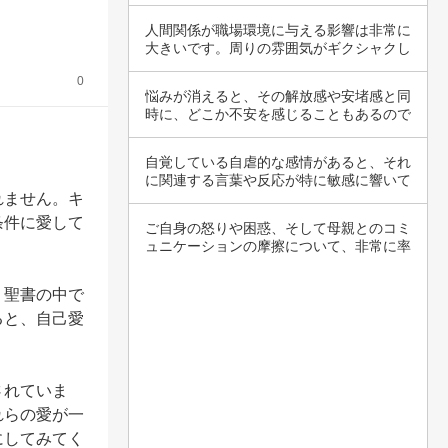
気持ちを…
人間関係が職場環境に与える影響は非常に
大きいです。周りの雰囲気がギクシャクし
ていると…
0
悩みが消えると、その解放感や安堵感と同
時に、どこか不安を感じることもあるので
すね。悩…
自覚している自虐的な感情があると、それ
に関連する言葉や反応が特に敏感に響いて
れません。キ
しまうこ…
条件に愛して
ご自身の怒りや困惑、そして母親とのコミ
ュニケーションの摩擦について、非常に率
直に気持…
。聖書の中で
ると、自己愛
されていま
れらの愛が一
にしてみてく