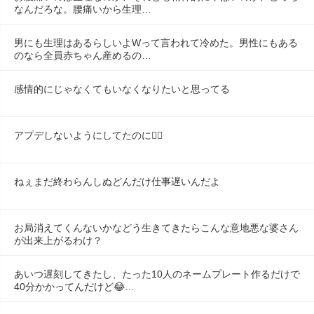
なんだろな。腰痛いから生理…
男にも生理はあるらしいよWって言われて冷めた。男性にもある
のなら全員赤ちゃん産めるの…
感情的にじゃなくてもいなくなりたいと思ってる
アプデしないようにしてたのに😶‍🌫️
ねぇまだ終わらんしぬどんだけ仕事遅いんだよ
お局消えてくんないかなどう生きてきたらこんな意地悪な婆さん
が出来上がるわけ？
あいつ遅刻してきたし、たった10人のネームプレート作るだけで
40分かかってんだけど😂…