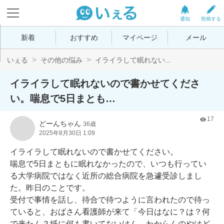
通知
投稿する
新着
おすすめ
マイページ
メール
いぇる
その他の悩み
イライラして眠れない...
イライラして眠れないので書かせてくださ
い。喘息で5日まとも…
17
どーんちゃん
36歳
2025年8月30日 1:09
イライラして眠れないので書かせてください。

喘息で5日まともに眠れなかったので、いつも行ってい
る大学病院ではなく近所の総合病院を急遽受診しまし
た。昨日のことです。

受付で事情を話し、待合で待つように言われたので待っ
ていると、おばさん看護師が来て「今日はなに？は？何
で来たん？紙に何も書いてないけん、わからんのやけど