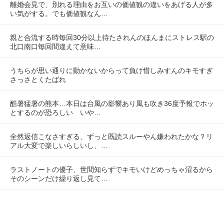
離婚会見で、別れる理由をお互いの価値観の違いをあげる人が多
い気がする。でも価値観なん…
親と合流する時毎回30分以上待たされんのほんまにストレス駅の
北口南口毎回間違えて意味…
うちらが思い通りに動かないからって負け惜しみすんのキモすぎ
さっさとくたばれ
酷暑猛暑の熊本…本日は台風の影響あり風も吹き36度予報でホッ
とするのが恐ろしい　いや…
全然返信こなさすぎる、ずっと既読スルーやん嫌われたかな？リ
アル大変で楽しいらしいし、…
ラストノートの優子、世間知らずでキモいけどめっちゃ沼るから
そのシーンだけ繰り返し見て…