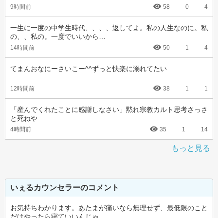
9時間前
58
0
4
一生に一度の中学生時代、、、、返してよ。私の人生なのに。私
の、、私の。一度でいいから…
14時間前
50
1
4
てまんおなにーさいこー^^ずっと快楽に溺れてたい
12時間前
38
1
1
「産んでくれたことに感謝しなさい」黙れ宗教カルト思考さっさ
と死ねや
4時間前
35
1
14
もっと見る
いぇるカウンセラーのコメント
お気持ちわかります。あたまが痛いなら無理せず、最低限のこと
だけやったら寝ていいんじゃ…