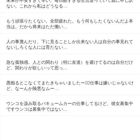
未来が不安すぎて辛い。毎日酷すぎる生活送っていて親に申し訳
ない。これから私はどうなる…
もう頑張りたくない。全部疲れた。もう何もしたくないんだよ本
当は。だから将来はただ働い…
人の事蔑んだり、下に見ることしか出来ない人は自分の事見れて
ないしろくな人には育たない…
急な孤独感。人との関わり（特に友達）を避けてるのは自分だけ
ど、関わりが欲しいって思っ…
愚痴るとこなくてまたきちゃいましたー😮‍💨仕事は嫌いじゃないけ
ど、なーんか険悪なムー…
ウンコを汲み取るバキュームカーの仕事してるけど、彼女募集中
ですウンコは募集中ではない…