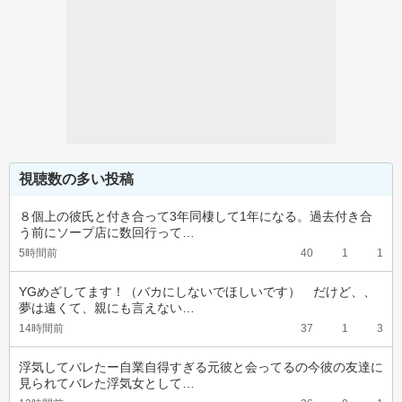
視聴数の多い投稿
８個上の彼氏と付き合って3年同棲して1年になる。過去付き合
う前にソープ店に数回行って…
5時間前
40
1
1
YGめざしてます！（バカにしないでほしいです）　だけど、、
夢は遠くて、親にも言えない…
14時間前
37
1
3
浮気してバレたー自業自得すぎる元彼と会ってるの今彼の友達に
見られてバレた浮気女として…