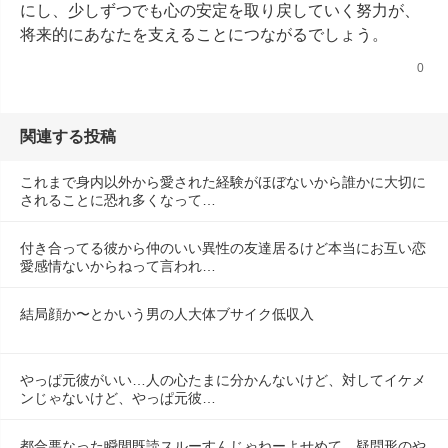
にし、少しずつでも心の安定を取り戻していく努力が、
将来的にあなたを支えることにつながるでしょう。
0
関連する投稿
これまで身内以外から愛された経験がほぼないから誰かに大切に
されることに恐れ多くなって…
付き合ってる彼から仲のいい異性の友達居るけど本当にお互い恋
愛感情ないからねって言われ…
結局顔か〜とかいう男の人大体ブサイク低収入
やっぱ元彼がいい…人の心たまに分かんないけど、対してイケメ
ンじゃないけど、やっぱ元彼…
都合悪なった瞬間既読スルーすんじゃねーよせめて、疑問形のや