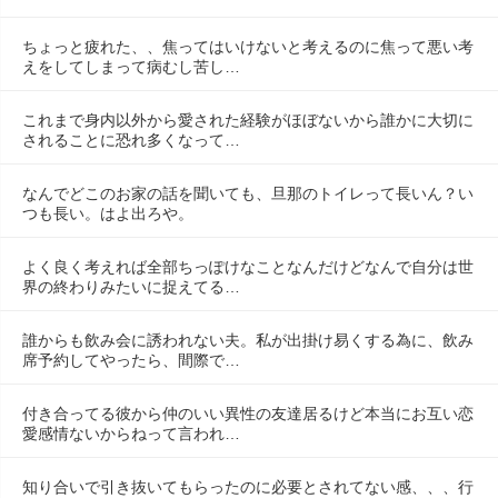
ちょっと疲れた、、焦ってはいけないと考えるのに焦って悪い考
えをしてしまって病むし苦し…
これまで身内以外から愛された経験がほぼないから誰かに大切に
されることに恐れ多くなって…
なんでどこのお家の話を聞いても、旦那のトイレって長いん？い
つも長い。はよ出ろや。
よく良く考えれば全部ちっぽけなことなんだけどなんで自分は世
界の終わりみたいに捉えてる…
誰からも飲み会に誘われない夫。私が出掛け易くする為に、飲み
席予約してやったら、間際で…
付き合ってる彼から仲のいい異性の友達居るけど本当にお互い恋
愛感情ないからねって言われ…
知り合いで引き抜いてもらったのに必要とされてない感、、、行