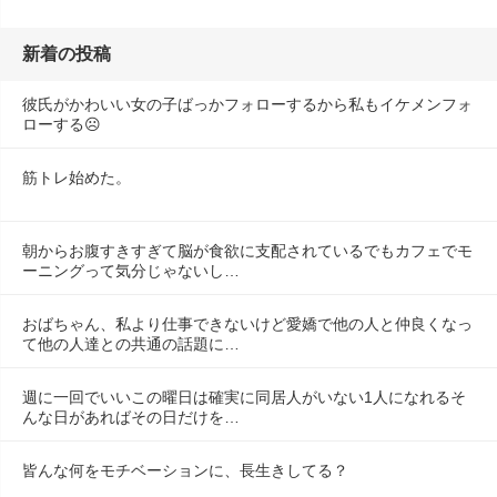
新着の投稿
彼氏がかわいい女の子ばっかフォローするから私もイケメンフォ
ローする☹️
筋トレ始めた。
朝からお腹すきすぎて脳が食欲に支配されているでもカフェでモ
ーニングって気分じゃないし…
おばちゃん、私より仕事できないけど愛嬌で他の人と仲良くなっ
て他の人達との共通の話題に…
週に一回でいいこの曜日は確実に同居人がいない1人になれるそ
んな日があればその日だけを…
皆んな何をモチベーションに、長生きしてる？