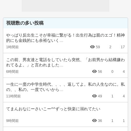
視聴数の多い投稿
やっぱり反出生こそが幸福に繋がる！出生行為は親のエゴ！精神
的にも金銭的にも余裕ないく…
1時間前
59
2
17
この前、男友達と電話をしていたら突然、「お前男から結構嫌わ
れてるよ。」と言われました…
6時間前
56
0
4
一生に一度の中学生時代、、、、返してよ。私の人生なのに。私
の、、私の。一度でいいから…
11時間前
49
1
4
てまんおなにーさいこー^^ずっと快楽に溺れてたい
9時間前
36
1
1