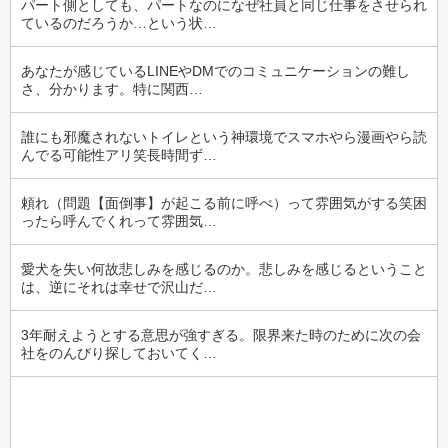
パート側としても、パートなのになぜ社員と同じ仕事をさせられ
ているのだろうか…という状…
あなたが感じているLINEやDMでのコミュニケーションの難し
さ、分かります。特に関西…
誰にも邪魔されないトイレという神環境でスマホやら漫画やら読
んでる可能性アリ笑長時間ず…
頼れ（問題【面倒事】が起こる前に呼べ）って雰囲気がする笑困
ったら呼んでくれって雰囲気…
愛犬を失い何故悲しみを感じるのか。悲しみを感じるということ
は、逆にそれは幸せで沢山だ…
3年耐えようとする意思が強すぎる。限界来た時のために次の会
社をのんびり探しておいてく…