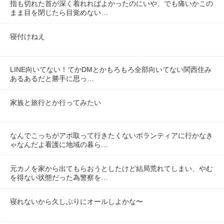
指も切れた首が深く着れればよかったのにいや、でも痛いかこの
まま目を閉じたら目覚めない…
寝付けねえ
LINE向いてない！てかDMとかもろもろ全部向いてない関西住み
あるあるだと勝手に思っ…
家族と旅行とか行ってみたい
なんでこっちがアポ取って行きたくないボランティアに行かなき
ゃなんだよ看護に地域の暮ら…
元カノを家から出てもらおうとしたけど結局荒れてしまい、やむ
を得ない状態だった為警察を…
寝れないから久しぶりにオールしよかな〜