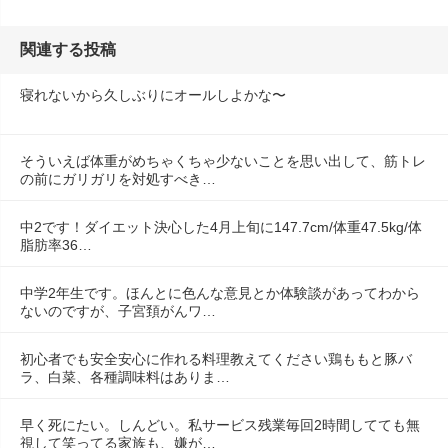
関連する投稿
寝れないから久しぶりにオールしよかな〜
そういえば体重がめちゃくちゃ少ないことを思い出して、筋トレ
の前にガリガリを対処すべき…
中2です！ダイエット決心した4月上旬に147.7cm/体重47.5kg/体
脂肪率36…
中学2年生です。ほんとに色んな意見とか体験談があってわから
ないのですが、子宮頚がんワ…
初心者でも安全安心に作れる料理教えてください鶏ももと豚バ
ラ、白菜、各種調味料はありま…
早く死にたい。しんどい。私サービス残業毎回2時間してても無
視して笑ってる家族も、嫌が…