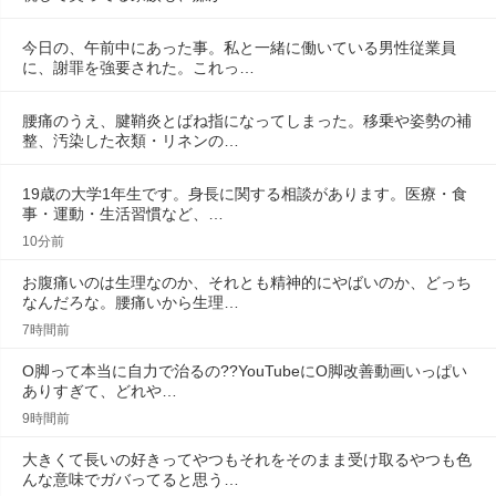
今日の、午前中にあった事。私と一緒に働いている男性従業員
に、謝罪を強要された。これっ…
腰痛のうえ、腱鞘炎とばね指になってしまった。移乗や姿勢の補
整、汚染した衣類・リネンの…
19歳の大学1年生です。身長に関する相談があります。医療・食
事・運動・生活習慣など、…
10分前
お腹痛いのは生理なのか、それとも精神的にやばいのか、どっち
なんだろな。腰痛いから生理…
7時間前
O脚って本当に自力で治るの??YouTubeにO脚改善動画いっぱい
ありすぎて、どれや…
9時間前
大きくて長いの好きってやつもそれをそのまま受け取るやつも色
んな意味でガバってると思う…