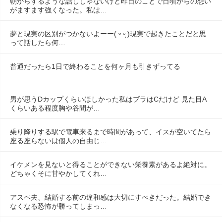
朝からするような話しじゃないけど昨日のことで日頃からの想い
がますます強くなった。私は…
夢と現実の区別がつかないよーー( ᵕ ᵕ̩̩ )現実で起きたことだと思
って話したら何…
普通だったら1日で終わることを何ヶ月も引きずってる
男が思うDカップくらいほしかった私はブラはCだけど 見た目A
くらいある程度胸や谷間が…
乗り降りする駅で電車来るまで時間があって、イスが空いてたら
座る座らないは個人の自由じ…
イケメンを見ないと得ることができない栄養素があるよ絶対に。
どちゃくそに甘やかしてくれ…
アスペ夫、結婚する前の違和感は大切にすべきだった。結婚でき
なくなる恐怖が勝ってしまっ…