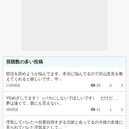
視聴数の多い投稿
部活を辞めようか悩んでます。本当に悩んでるので沢山意見を教
えてくれると嬉しいです。中…
11時間前
39
0
3
YGめざしてます！（バカにしないでほしいです）　だけど、、
夢は遠くて、親にも言えない…
4時間前
31
1
3
浮気してバレたー自業自得すぎる元彼と会ってるの今彼の友達に
見られてバレた浮気女として…