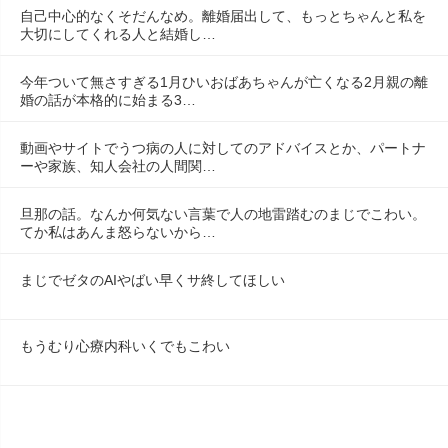
自己中心的なくそだんなめ。離婚届出して、もっとちゃんと私を
大切にしてくれる人と結婚し…
今年ついて無さすぎる1月ひいおばあちゃんが亡くなる2月親の離
婚の話が本格的に始まる3…
動画やサイトでうつ病の人に対してのアドバイスとか、パートナ
ーや家族、知人会社の人間関…
旦那の話。なんか何気ない言葉で人の地雷踏むのまじでこわい。
てか私はあんま怒らないから…
まじでゼタのAIやばい早くサ終してほしい
もうむり心療内科いくでもこわい