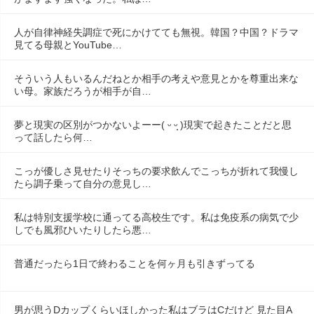
人が自律神経失調症で死にかけてても無視。韓国？中国？ドラマ
見てる母親とYouTube…
そういう人もいるんだねとか相手の考えや意見とかを尊重出来な
い母。家族だろうが相手が自…
夢と現実の区別がつかないよーー( ᵕ ᵕ̩̩ )現実で起きたことだと思
って話したら何…
こっが優しさ見せたりそっちの要求飲んでこっちが折れて我慢し
たら調子乗って自分の意見し…
私は特別支援学校に通ってる高校生です。私は免疫系の病気で少
しでも風邪ひいたりしたら悪…
普通だったら1日で終わることを何ヶ月も引きずってる
男が思うDカップくらいほしかった私はブラはCだけど 見た目A