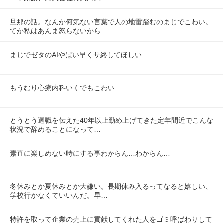
旦那の話。なんか何気ない言葉で人の地雷踏むのまじでこわい。
てか私はあんま怒らないから…
まじでゼタのAIやばい早くサ終してほしい
もうむり心療内科いくでもこわい
とうとう退職を伝えた40年以上勤め上げてきた定年間近でこんな
状況で辞めることになって…
素直に楽しめない時にする事わからん…わからん…
冬休みとか夏休みとか大嫌い。長期休み入るってなると嬉しい、
学校行かなくていいんだ。早…
特許を取って企業の売上に貢献してくれた人をゴミ呼ばわりして