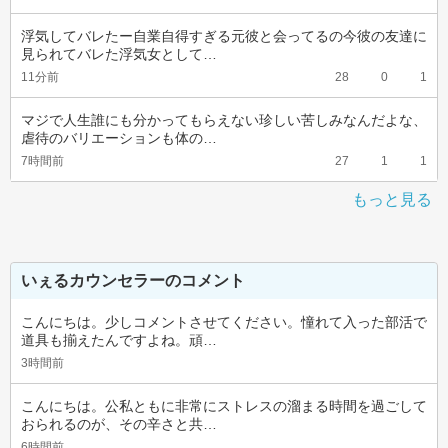
浮気してバレたー自業自得すぎる元彼と会ってるの今彼の友達に
見られてバレた浮気女として…
11分前
28
0
1
マジで人生誰にも分かってもらえない珍しい苦しみなんだよな、
虐待のバリエーションも体の…
7時間前
27
1
1
もっと見る
いぇるカウンセラーのコメント
こんにちは。少しコメントさせてください。憧れて入った部活で
道具も揃えたんですよね。頑…
3時間前
こんにちは。公私ともに非常にストレスの溜まる時間を過ごして
おられるのが、その辛さと共…
6時間前