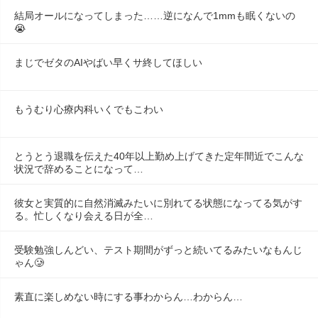
結局オールになってしまった……逆になんで1mmも眠くないの
😭
まじでゼタのAIやばい早くサ終してほしい
もうむり心療内科いくでもこわい
とうとう退職を伝えた40年以上勤め上げてきた定年間近でこんな
状況で辞めることになって…
彼女と実質的に自然消滅みたいに別れてる状態になってる気がす
る。忙しくなり会える日が全…
受験勉強しんどい、テスト期間がずっと続いてるみたいなもんじ
ゃん🥲
素直に楽しめない時にする事わからん…わからん…