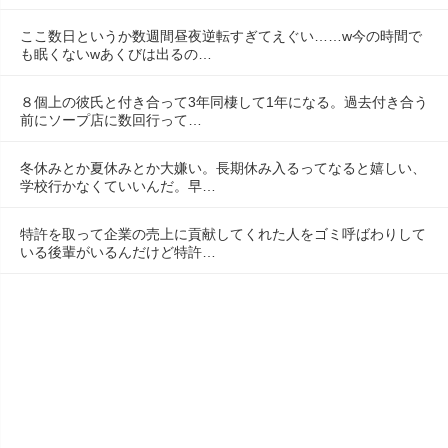
ここ数日というか数週間昼夜逆転すぎてえぐい……w今の時間で
も眠くないwあくびは出るの…
８個上の彼氏と付き合って3年同棲して1年になる。過去付き合う
前にソープ店に数回行って…
冬休みとか夏休みとか大嫌い。長期休み入るってなると嬉しい、
学校行かなくていいんだ。早…
特許を取って企業の売上に貢献してくれた人をゴミ呼ばわりして
いる後輩がいるんだけど特許…