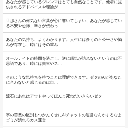
あなたが感じているジレンマはとても自然なことです。他者に提
供されるアドバイスや理論が…
旦那さんの何気ない言葉が心に響いてしまい、あなたが感じてい
る不安や恐怖、辛さが伝わっ…
あなたの気持ち、よくわかります。人生には多くの不公平さや悩
みが存在し、時にはその重み…
オールナイトの時間を過ごし、逆に眠気が訪れないというのは不
思議であり、時には興奮やス…
そのような気持ちを持つことは理解できます。ゼタのAIがあなた
に合わないと感じるのは自…
流石にあれはアウトやってほんま死ねだいきらいゼタ
事の善悪の区別もつかんくせにAIチャットの運営なんかするなよ
ゴミが潰れろカス運営