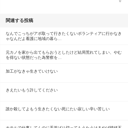
0
関連する投稿
なんでこっちがアポ取って行きたくないボランティアに行かなき
ゃなんだよ看護に地域の暮ら…
元カノを家から出てもらおうとしたけど結局荒れてしまい、やむ
を得ない状態だった為警察を…
加工がなきゃ生きていけない
きえたいもう許してください
誰か殺してよもう生きたくない死にたい寂しい辛い苦しい
ホテルで仕事してんのに手首ばり切ってもうたうけるやば情緒不