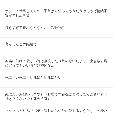
ホテルで仕事してんのに手首ばり切ってもうたうけるやば情緒不
安定でしぬ笑笑
泣きすぎて寝れなくなった、2時やぞ
良かったこの距離で
本当に助けて欲しい時は無視したり気のせいだよって突き放す癖
にどうでもいい時だけ神妙な…
死にたい死にたい死にたい死にたい
死にたいお願いしますもうむ理です存在ごと消してくださいもう
行きたくないです死ぬ勇気も…
マックのふりふりポテトはおいしい他に使えるようとないの粉だ