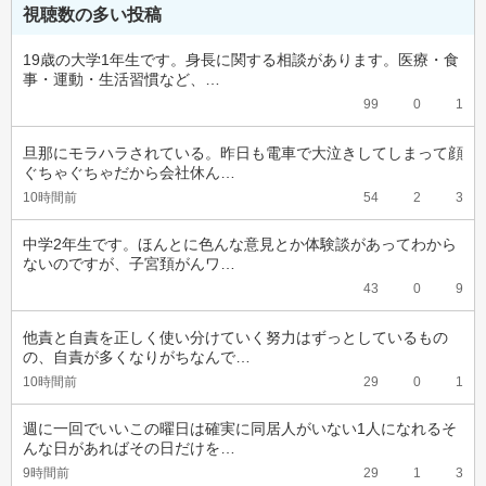
視聴数の多い投稿
19歳の大学1年生です。身長に関する相談があります。医療・食
事・運動・生活習慣など、…
99
0
1
旦那にモラハラされている。昨日も電車で大泣きしてしまって顔
ぐちゃぐちゃだから会社休ん…
10時間前
54
2
3
中学2年生です。ほんとに色んな意見とか体験談があってわから
ないのですが、子宮頚がんワ…
43
0
9
他責と自責を正しく使い分けていく努力はずっとしているもの
の、自責が多くなりがちなんで…
10時間前
29
0
1
週に一回でいいこの曜日は確実に同居人がいない1人になれるそ
んな日があればその日だけを…
9時間前
29
1
3