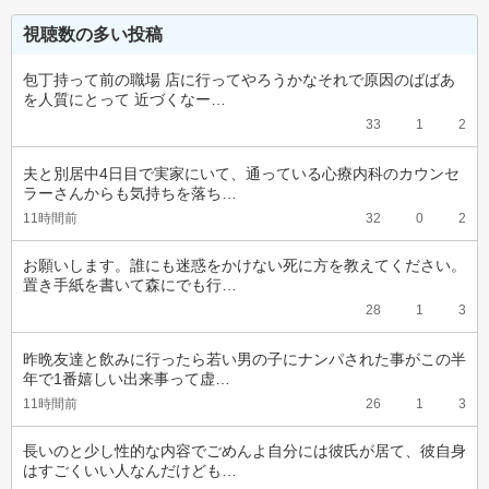
視聴数の多い投稿
包丁持って前の職場 店に行ってやろうかなそれで原因のばばあ
を人質にとって 近づくなー…
33
1
2
夫と別居中4日目で実家にいて、通っている心療内科のカウンセ
ラーさんからも気持ちを落ち…
11時間前
32
0
2
お願いします。誰にも迷惑をかけない死に方を教えてください。
置き手紙を書いて森にでも行…
28
1
3
昨晩友達と飲みに行ったら若い男の子にナンパされた事がこの半
年で1番嬉しい出来事って虚…
11時間前
26
1
3
長いのと少し性的な内容でごめんよ自分には彼氏が居て、彼自身
はすごくいい人なんだけども…