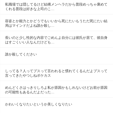
私職場では隠してるけど結構メンヘラだから普段めっちゃ褒めて
くれる普段は好きな上司のこ…
容姿とか能力とかどうでもいいから死にたいもうただ死にたい結
局はマインドだよね誰か殺し…
長いのと少し性的な内容でごめんよ自分には彼氏が居て、彼自身
はすごくいい人なんだけども…
誰か殺してください
しってる？人ってブスって言われると慣れてくるんだよブスって
言ってきたやつしねボケカス
めんどくさはっきりしろよ私が原因かもしれないけどお前が原因
の可能性もあるんだよだった…
かわいくなりたいというか美しくなりたい