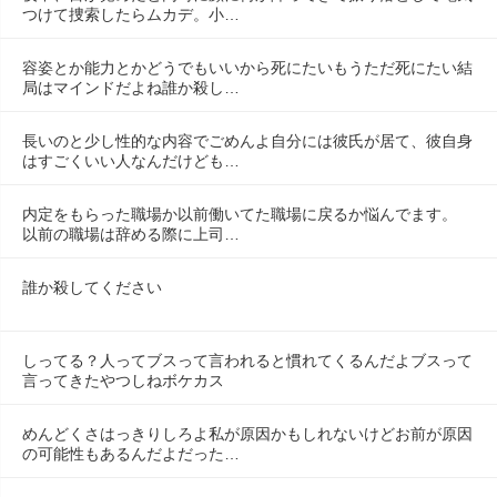
つけて捜索したらムカデ。小…
容姿とか能力とかどうでもいいから死にたいもうただ死にたい結
局はマインドだよね誰か殺し…
長いのと少し性的な内容でごめんよ自分には彼氏が居て、彼自身
はすごくいい人なんだけども…
内定をもらった職場か以前働いてた職場に戻るか悩んでます。　
以前の職場は辞める際に上司…
誰か殺してください
しってる？人ってブスって言われると慣れてくるんだよブスって
言ってきたやつしねボケカス
めんどくさはっきりしろよ私が原因かもしれないけどお前が原因
の可能性もあるんだよだった…