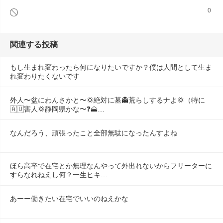
0
関連する投稿
もし生まれ変わったら何になりたいですか？僕は人間として生ま
れ変わりたくないです
外人〜盆にわんさかと〜💢絶対に墓👻荒らしするナよ💢（特に
🇦🇺害人💢静岡県かな〜❓️🗻…
なんだろう、頑張ったこと全部無駄になったんすよね
ほら高卒で在宅とか無理なんやって外出れないからフリーターに
すらなれねえし何？一生ヒキ…
あーー働きたい在宅でいいのねえかな