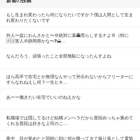
新着の投稿
もし生まれ変わったら何になりたいですか？僕は人間として生ま
れ変わりたくないです
外人〜盆にわんさかと〜💢絶対に墓👻荒らしするナよ💢（特に
🇦🇺害人💢静岡県かな〜❓️🗻…
なんだろう、頑張ったこと全部無駄になったんすよね
ほら高卒で在宅とか無理なんやって外出れないからフリーターに
すらなれねえし何？一生ヒキ…
あーー働きたい在宅でいいのねえかな
私職場では隠してるけど結構メンヘラだから普段めっちゃ褒めて
くれる普段は好きな上司のこ…
夜中、目が覚めたと同時に顔に何か降ってきて振り落として電気