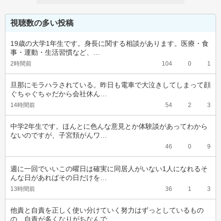
視聴数の多い投稿
19歳の大学1年生です。身長に関する相談があります。医療・食
事・運動・生活習慣など、…
2時間前
104
0
1
旦那にモラハラされている。昨日も電車で大泣きしてしまって顔
ぐちゃぐちゃだから会社休ん…
14時間前
54
2
3
中学2年生です。ほんとに色んな意見とか体験談があってわから
ないのですが、子宮頚がんワ…
46
0
9
週に一回でいいこの曜日は確実に同居人がいない1人になれるそ
んな日があればその日だけを…
13時間前
36
1
3
他責と自責を正しく使い分けていく努力はずっとしているもの
の、自責が多くなりがちなんで…