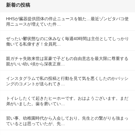
新着の投稿
HHSが臓器提供団体の停止ニュースを観た…最近ゾンビタバコ使
用ニュースが増えていた件…
ぜったい鬱状態なのに休みなく毎週40時間は主任としてしっかり
働いてる私偉すぎ！全員死…
親ガチャ失敗来世は富豪で子どもの自由意志を最大限に尊重する
親がいい幼い頃から深夜正座…
インスタグラムで私の投稿と行動を見て気を悪くしたのかバッシ
ングのコメントが送られてき…
トイレしたくて起きたヒーホーです。おはようございます。まだ
弟がいました。歯を磨いてい…
習い事、幼稚園時代から入会しており。先生との繋がりも強まっ
ているとは思っていたが、先…