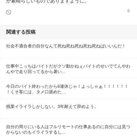
が素晴らしいものでありますように。
0
関連する投稿
社会不適合者の自分なんて死ね死ね死ね死ね死ねばいいんだ！
仕事中こっちはバイトだがクソ動かねぇバイトのせいでてんやわ
んやで走り回ってるから暑い…
今日のバイト終わったから6連休じゃ！よっしゃぁ！！！！！！
！くそ客には、タメ口舐めた…
残業イライラしかしない。3年耐えて辞めよう。
自分の周りにいる人はフルリモートの仕事あるのに自分には見つ
からないのもイライラするし…