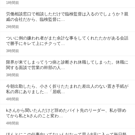
1時間前
労働相談窓口で相談しただけで臨検監督は入るのでしょうか？親
戚の会社だから、臨検監督に…
2時間前
ついに例の嫌われ者がまた余計な事をしてくれたたかがある会話
で勝手にキレて上にチクって…
3時間前
限界が来てしまってうつ病と診断され休職してしまった。休職に
関する面談で営業の幹部の人…
3時間前
今朝出勤したら、小さく折りたたまれた差出人のない置き手紙が
私の席にありました…「居眠…
4時間前
kさんから聞いたんだけど辞めたバイト先のリーダー、私が辞め
てから私とkさんのこと変わ…
4時間前
ほんとにこの仕事向いてないんだなって思う8月に入って毎日怒