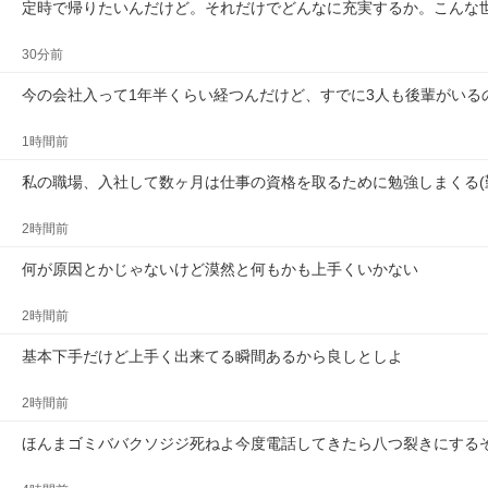
定時で帰りたいんだけど。それだけでどんなに充実するか。こんな
30分前
今の会社入って1年半くらい経つんだけど、すでに3人も後輩がいる
1時間前
私の職場、入社して数ヶ月は仕事の資格を取るために勉強しまくる(
2時間前
何が原因とかじゃないけど漠然と何もかも上手くいかない
2時間前
基本下手だけど上手く出来てる瞬間あるから良しとしよ
2時間前
ほんまゴミババクソジジ死ねよ今度電話してきたら八つ裂きにする