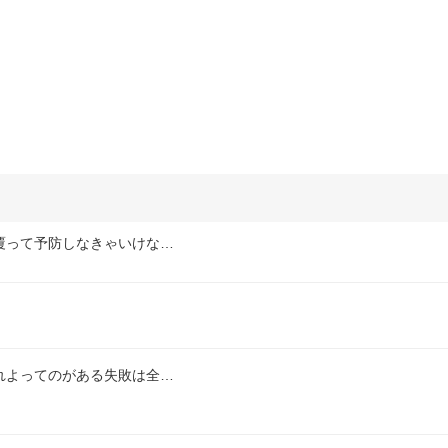
覆って予防しなきゃいけな…
れよってのがある失敗は全…