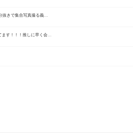
分抜きで集合写真撮る義…
てます！！！推しに早く会…