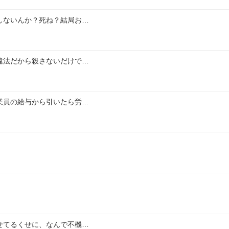
しないんか？死ね？結局お…
違法だから殺さないだけで…
業員の給与から引いたら労…
せてるくせに、なんで不機…