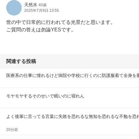
天然水
40歳
2025年7月9日 13:55
世の中で日常的に行われてる光景だと思います。

ご質問の答えは勿論YESです。
関連する投稿
医療系の仕事に憧れるけど病院や学校に行くのに防護服着て全身を
モヤモヤするそのせいで眠いのに寝れん
よく後輩に言ってる言葉に失敗を恐れるな無知を恐れるな不勉を恐
20分前