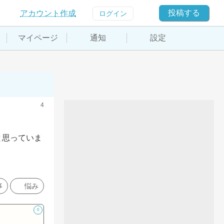
投稿する
アカウント作成
ログイン
マイページ
通知
設定
4
と思っていま
事
悩み
0