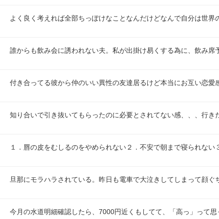
よく良く考えれば全部ちっぽけなことなんだけどなんで自分は世界
誰からも飲み会に誘われない夫。私が出掛け易くする為に、飲み席
付き合ってる彼から仲のいい異性の友達居るけど本当にお互い恋愛
知り合いで引き抜いてもらったのに必要とされてない感、、、行き
１．唇の皮をむしるのをやめられない２．不安で朝まで寝られない
旦那にモラハラされている。昨日も電車で大泣きしてしまって顔ぐ
今月の水道明細確認したら、7000円近くもしてて、「高っ」って思