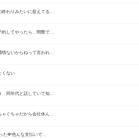
の終わりみたいに捉えてる…
予約してやったら、間際で…
感情ないからねって言われ…
たくない
３．同年代と話していて知…
ちゃぐちゃだから会社休ん…
った💸色んな支払いで…