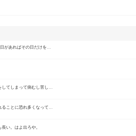
な日があればその日だけを…
をしてしまって病むし苦し…
れることに恐れ多くなって…
も長い。はよ出ろや。