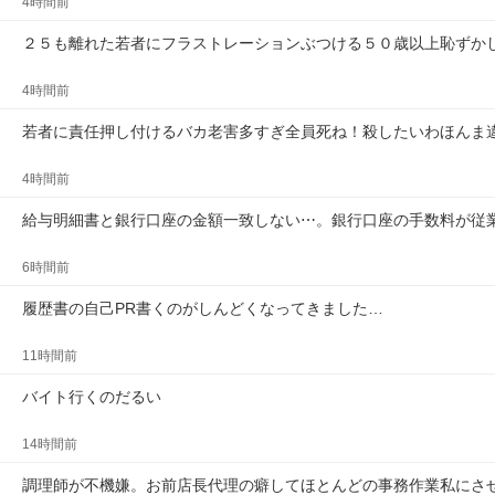
4時間前
２５も離れた若者にフラストレーションぶつける５０歳以上恥ずか
4時間前
若者に責任押し付けるバカ老害多すぎ全員死ね！殺したいわほんま
4時間前
給与明細書と銀行口座の金額一致しない⋯。銀行口座の手数料が従
6時間前
履歴書の自己PR書くのがしんどくなってきました…
11時間前
バイト行くのだるい
14時間前
調理師が不機嫌。お前店長代理の癖してほとんどの事務作業私にさ