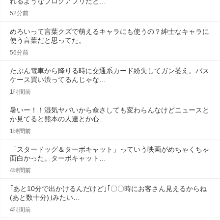
れるようなブログアプリだと…
52分前
めろいって言葉クズで萌えるキャラにも使うの？紳士なキャラに
使う言葉だと思ってた。
56分前
たぶん電車から降りる時に交通系カード紛失してガン萎え。パス
ケース買い渋ってるんじゃな…
1時間前
暑いー！！湿気ヤバいから傘さしても変わらんなけどニュースと
か見てると熊本の人達とか心…
1時間前
「スタードッグ＆ターボキャット」っていう映画がめちゃくちゃ
面白かった。ターボキャット…
4時間前
｢あと10分で出かけるんだけど｣｢〇〇時にお客さん見えるからね
(あと数十分)｣みたい…
4時間前