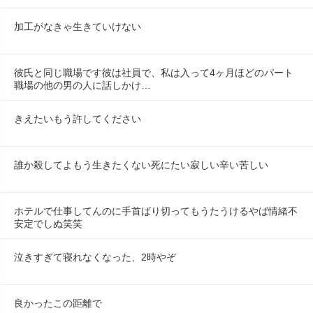
加工がなきゃ生きていけない
彼氏と同じ職場です彼は社員で、私は入って4ヶ月ほどのパート
職場の他の男の人に話しかけ…
きえたいもう許してください
誰か殺してよもう生きたくない死にたい寂しい辛い苦しい
ホテルで仕事してんのに手首ばり切ってもうたうけるやば情緒不
安定でしぬ笑笑
泣きすぎて寝れなくなった、2時やぞ
良かったこの距離で