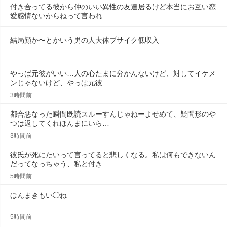
付き合ってる彼から仲のいい異性の友達居るけど本当にお互い恋
愛感情ないからねって言われ…
結局顔か〜とかいう男の人大体ブサイク低収入
やっぱ元彼がいい…人の心たまに分かんないけど、対してイケメ
ンじゃないけど、やっぱ元彼…
3時間前
都合悪なった瞬間既読スルーすんじゃねーよせめて、疑問形のや
つは返してくれほんまにいら…
3時間前
彼氏が死にたいって言ってると悲しくなる。私は何もできないん
だってなっちゃう、私と付き…
5時間前
ほんまきもい◯ね
5時間前