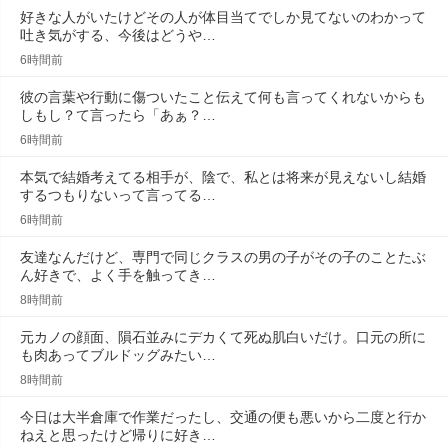
好きな人がいたけどその人が体目当てでしか見てないのわかって
吐き気がする、今後はどうや…
6時間前
彼の言葉や行動に傷ついたこと伝えて何も言ってくれないからも
しもし？て言ったら「あぁ？…
6時間前
本気で結婚考えてる相手が、陰で、私とは将来が見えないし結婚
するつもりないって言ってる…
6時間前
友達なんだけど、専門で同じクラスの男の子がその子のことたぶ
ん好きで、よく手を触ってき…
8時間前
元カノの顔面、隕石並みにデカくて死ぬ肌白いだけ。口元の所に
も肉あってブルドッグみたい…
8時間前
今日は大半倉庫で作業だったし、交通の便も悪いから二度と行か
ねえと思ったけど帰りに好き…