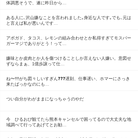
体調悪そうで、遂に昨日から…
ある人に､沢山嫌なことを言われました｡身近な人です｡でも､元は
と言えば私が悪いんです…
アボガド、タコス、レモンの組み合わせとか私得すぎてモスバー
ガーマジでありがとう！って…
嫌味とか皮肉とか人を傷つけることしか言えない人嫌い。意図せ
ずならまぁ、1億歩譲って仕…
ね〜‼️‼️がち図々しいすぎん❓❓❓遅刻、仕事遅い、ホマーにさっき
来たばっかなのにも…
つい自分がわがままになっちゃうのやだ
今　ひるおび観てたら熊本キャンセルで困ってるので大丈夫な地
域調べて行ってあげてとお勧…