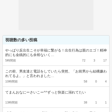
視聴数の多い投稿
やっぱり反出生こそが幸福に繋がる！出生行為は親のエゴ！精神
的にも金銭的にも余裕ないく…
5時間前
72
3
17
この前、男友達と電話をしていたら突然、「お前男から結構嫌わ
れてるよ。」と言われました…
10時間前
58
0
4
てまんおなにーさいこー^^ずっと快楽に溺れてたい
13時間前
38
1
1