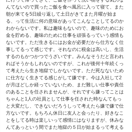
んてないので買ったご飯を食べ風呂に入って寝て、また
朝が来てを5日繰り返して土日がきてまた月曜が始ま
る、って生活に何の意味があってこんなことしてるのか
わからないです。私は趣味もないので、趣味のためにお
金を貯める、趣味のために仕事を頑張るっていう感情も
ないです。ただ生きるにはお金が必要だから仕方なく仕
事してるって感じです。それなのに税金は高いし、生活
するのもかつかつでうざいです。みんなそうだと言われ
ればそうかもしれないのですが、これが後何十年続くっ
て考えたら生き地獄でしかないです。ただ死なないため
に仕方なく生きてる感じがして嫌です。今は入社して2
が月ほどしか経っていないため、まだ難しい仕事や責任
のあることを任されませんが、それですら嫌ってことは
ちゃんと1人の社員として仕事を任された時なんてもっ
と大変だし、できないだろうしって考えたら嫌で嫌で仕
方ないです。もちろん休日に友人と会ったり、好きなこ
とをしてる時は楽しいって感情にはなりますが、休みな
んてあっという間でまた地獄の５日が始まるって考える