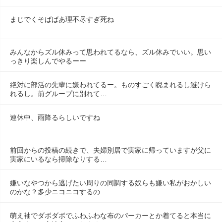
まじでくそばばあ理不尽すぎ死ね
みんなからズル休みって思われてるなら、ズル休みでいい。思い
っきり楽しんでやるーー
絶対に部活の先輩に嫌われてるー。ものすごく睨まれるし避けら
れるし。前グループに別れて…
連休中、雨降るらしいですね
前回からの投稿の続きで、夫婦別居で実家に帰っていますが父に
実家にいるなら掃除なりする…
嫌いなやつから逃げたい周りの同調する奴らも嫌い私がおかしい
のかな？多少ニコニコするの…
萌え袖でダボダボでふわふわな布のパーカーとか着てると本当に