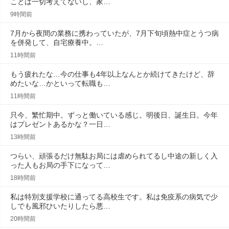
ことは一切考えてないし、家…
9時間前
7月から夜間の業務に携わっていたが、7月下旬頃熱中症とうつ病
を併発して、自宅療養中。…
11時間前
もう疲れたな…今の仕事も4年以上なんとか続けてきたけど、辞
めたいな…かといって転職も…
11時間前
只今、繁忙期中。ずっと働いている感じ。明後日、誕生日。今年
はプレゼントあるかな？一日…
13時間前
つらい、頑張るだけ無駄お局には虐められてるし中途の新しく入
った人もお局の手下になって…
18時間前
私は特別支援学校に通ってる高校生です。私は免疫系の病気で少
しでも風邪ひいたりしたら悪…
20時間前