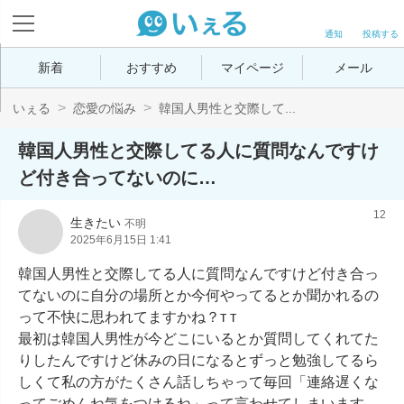
通知
投稿する
新着
おすすめ
マイページ
メール
いぇる
恋愛の悩み
韓国人男性と交際して...
韓国人男性と交際してる人に質問なんですけ
ど付き合ってないのに…
12
生きたい
不明
2025年6月15日 1:41
韓国人男性と交際してる人に質問なんですけど付き合っ
てないのに自分の場所とか今何やってるとか聞かれるの
って不快に思われてますかね？‬т т

最初は韓国人男性が今どこにいるとか質問してくれてた
りしたんですけど休みの日になるとずっと勉強してるら
しくて私の方がたくさん話しちゃって毎回「連絡遅くな
ってごめんね気をつけるね」って言わせてしまいます。