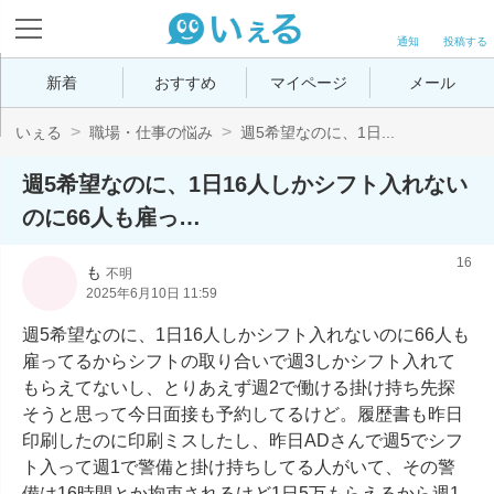
通知
投稿する
新着
おすすめ
マイページ
メール
いぇる
職場・仕事の悩み
週5希望なのに、1日...
週5希望なのに、1日16人しかシフト入れない
のに66人も雇っ…
16
も
不明
2025年6月10日 11:59
週5希望なのに、1日16人しかシフト入れないのに66人も
雇ってるからシフトの取り合いで週3しかシフト入れて
もらえてないし、とりあえず週2で働ける掛け持ち先探
そうと思って今日面接も予約してるけど。履歴書も昨日
印刷したのに印刷ミスしたし、昨日ADさんで週5でシフ
ト入って週1で警備と掛け持ちしてる人がいて、その警
備は16時間とか拘束されるけど1日5万もらえるから週1