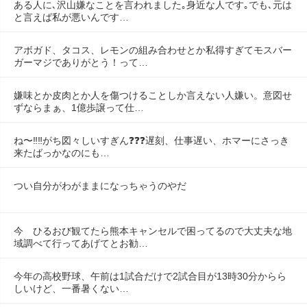
ある人に､沢山嫌なことを言われました｡身近な人です｡でも､元は
と言えば私が悪いんです…
アボガド、タコス、レモンの組み合わせとか私得すぎてモスバー
ガーマジでありがとう！って…
嫌味とか皮肉とか人を傷つけることしか言えない人嫌い。意図せ
ずならまぁ、1億歩譲って仕…
ね〜‼️‼️がち図々しいすぎん❓❓❓遅刻、仕事遅い、ホマーにさっき
来たばっかなのにも…
つい自分がわがままになっちゃうのやだ
今　ひるおび観てたら熊本キャンセルで困ってるので大丈夫な地
域調べて行ってあげてとお勧…
今年の高校野球、午前は1試合だけで2試合目が13時30分からら
しいけど、一番暑くない…