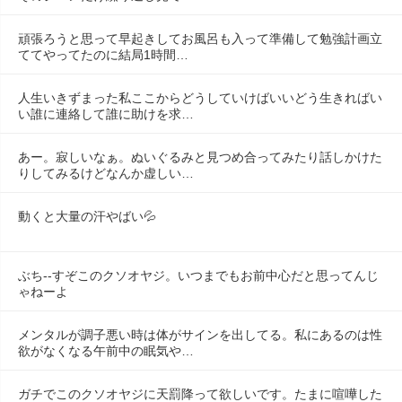
頑張ろうと思って早起きしてお風呂も入って準備して勉強計画立
ててやってたのに結局1時間…
人生いきずまった私ここからどうしていけばいいどう生きればい
い誰に連絡して誰に助けを求…
あー。寂しいなぁ。ぬいぐるみと見つめ合ってみたり話しかけた
りしてみるけどなんか虚しい…
動くと大量の汗やばい💦
ぶち--すぞこのクソオヤジ。いつまでもお前中心だと思ってんじ
ゃねーよ
メンタルが調子悪い時は体がサインを出してる。私にあるのは性
欲がなくなる午前中の眠気や…
ガチでこのクソオヤジに天罰降って欲しいです。たまに喧嘩した