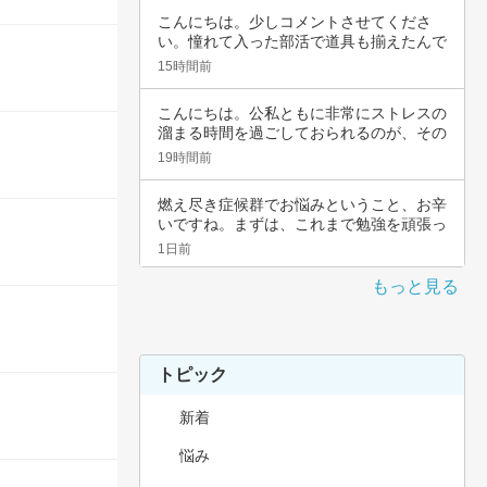
こんにちは。少しコメントさせてくださ
い。憧れて入った部活で道具も揃えたんで
すよね。頑…
15時間前
こんにちは。公私ともに非常にストレスの
溜まる時間を過ごしておられるのが、その
辛さと共…
19時間前
燃え尽き症候群でお悩みということ、お辛
いですね。まずは、これまで勉強を頑張っ
てこられ…
1日前
もっと見る
トピック
新着
悩み