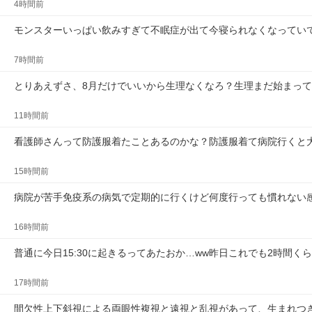
4時間前
モンスターいっぱい飲みすぎて不眠症が出て今寝られなくなってい
7時間前
とりあえずさ、8月だけでいいから生理なくなろ？生理まだ始まっ
11時間前
看護師さんって防護服着たことあるのかな？防護服着て病院行くと
15時間前
病院が苦手免疫系の病気で定期的に行くけど何度行っても慣れない
16時間前
普通に今日15:30に起きるってあたおか…ww昨日これでも2時間くら
17時間前
間欠性上下斜視による両眼性複視と遠視と乱視があって、生まれつ