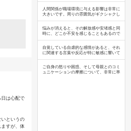
気持ちを…
人間関係が職場環境に与える影響は非常に
大きいです。周りの雰囲気がギクシャクし
ていると…
悩みが消えると、その解放感や安堵感と同
時に、どこか不安を感じることもあるので
すね。悩…
自覚している自虐的な感情があると、それ
に関連する言葉や反応が特に敏感に響いて
しまうこ…
ご自身の怒りや困惑、そして母親とのコミ
ュニケーションの摩擦について、非常に率
直に気持…
る日は心配で
ないというの
れますが、体