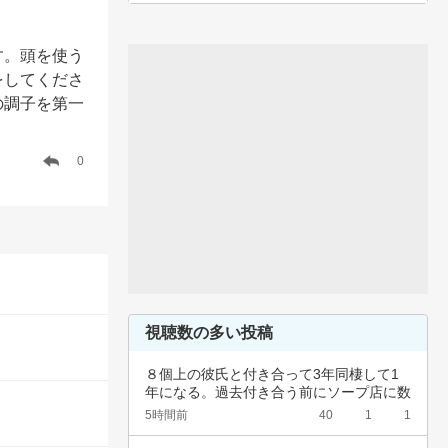
す。頭を使う
をしてくださ
の調子を第一
0
視聴数の多い投稿
８個上の彼氏と付き合って3年同棲して1
年になる。過去付き合う前にソープ店に数
回行って…
5時間前
40
1
1