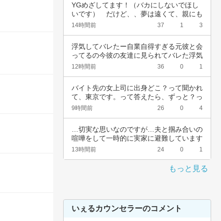
YGめざしてます！（バカにしないでほし
いです）　だけど、、夢は遠くて、親にも
言えない…
14時間前
37
1
3
浮気してバレたー自業自得すぎる元彼と会
ってるの今彼の友達に見られてバレた浮気
女として…
12時間前
36
0
1
バイト先の女上司に出身どこ？って聞かれ
て、東京です。って答えたら、ずっと？っ
て聞かれ…
9時間前
26
0
4
…切実な思いなのですが…夫と掴み合いの
喧嘩をして一時的に実家に避難しています
が…実家…
13時間前
24
0
1
もっと見る
いぇるカウンセラーのコメント