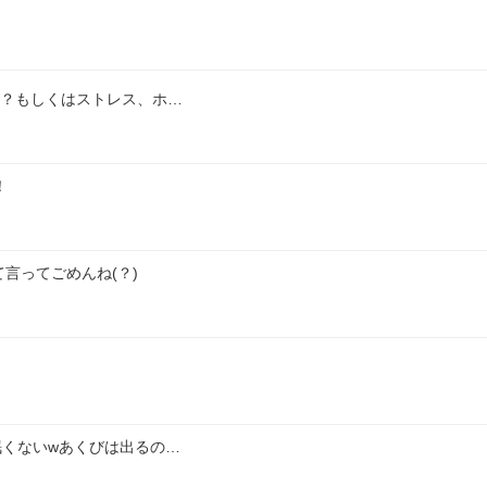
当？もしくはストレス、ホ…
！
言ってごめんね(？)
眠くないwあくびは出るの…