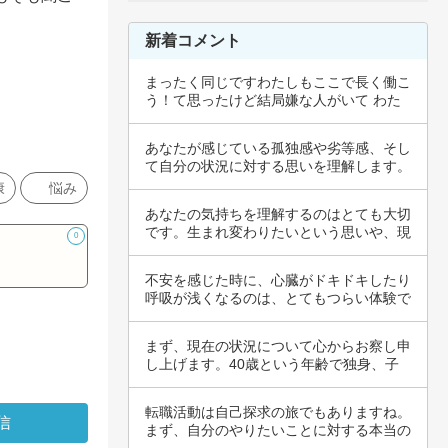
新着コメント
まったく同じですわたしもここで長く働こ
う！て思ったけど結局嫌な人がいて わた
しは辞め…
あなたが感じている孤独感や劣等感、そし
て自分の状況に対する思いを理解します。
このよう…
康
悩み
あなたの気持ちを理解するのはとても大切
です。生まれ変わりたいという思いや、現
0
在の家族…
不安を感じた時に、心臓がドキドキしたり
呼吸が浅くなるのは、とてもつらい体験で
すね。そ…
まず、現在の状況について心からお察し申
し上げます。40歳という年齢で独身、子
どもがい…
転職活動は自己探求の旅でもありますね。
まず、自分のやりたいことに対する本当の