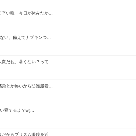
て辛い唯一今日が休みだか…
てない、備えてナプキンつ…
大変だね、暑くない？って…
感染とか怖いから防護服着…
い寝てるよ？w(…
きだからプリズム眼鏡を近…