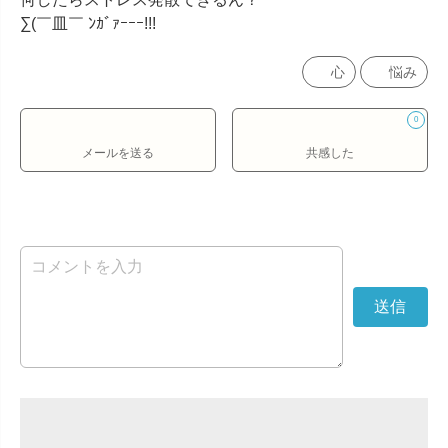
∑(￣皿￣ ﾝｶﾞｧｰｰｰ!!!
心
悩み
0
メールを送る
共感した