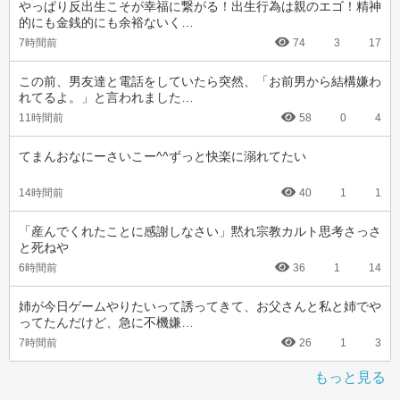
やっぱり反出生こそが幸福に繋がる！出生行為は親のエゴ！精神
的にも金銭的にも余裕ないく…
7時間前
74
3
17
この前、男友達と電話をしていたら突然、「お前男から結構嫌わ
れてるよ。」と言われました…
11時間前
58
0
4
てまんおなにーさいこー^^ずっと快楽に溺れてたい
14時間前
40
1
1
「産んでくれたことに感謝しなさい」黙れ宗教カルト思考さっさ
と死ねや
6時間前
36
1
14
姉が今日ゲームやりたいって誘ってきて、お父さんと私と姉でや
ってたんだけど、急に不機嫌…
7時間前
26
1
3
もっと見る