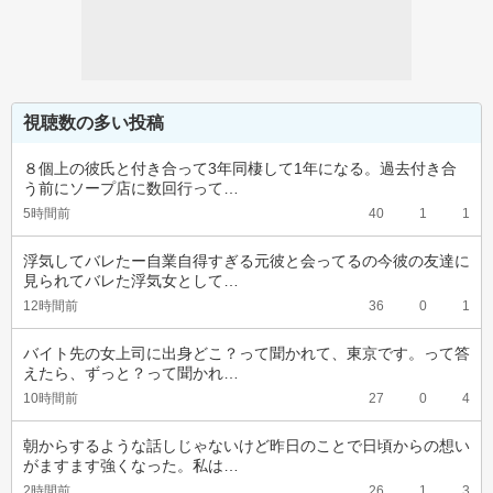
視聴数の多い投稿
８個上の彼氏と付き合って3年同棲して1年になる。過去付き合
う前にソープ店に数回行って…
5時間前
40
1
1
浮気してバレたー自業自得すぎる元彼と会ってるの今彼の友達に
見られてバレた浮気女として…
12時間前
36
0
1
バイト先の女上司に出身どこ？って聞かれて、東京です。って答
えたら、ずっと？って聞かれ…
10時間前
27
0
4
朝からするような話しじゃないけど昨日のことで日頃からの想い
がますます強くなった。私は…
2時間前
26
1
3