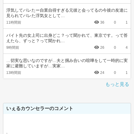
浮気してバレたー自業自得すぎる元彼と会ってるの今彼の友達に
見られてバレた浮気女として…
11時間前
36
0
1
バイト先の女上司に出身どこ？って聞かれて、東京です。って答
えたら、ずっと？って聞かれ…
9時間前
26
0
4
…切実な思いなのですが…夫と掴み合いの喧嘩をして一時的に実
家に避難していますが…実家…
13時間前
24
0
1
もっと見る
いぇるカウンセラーのコメント
-