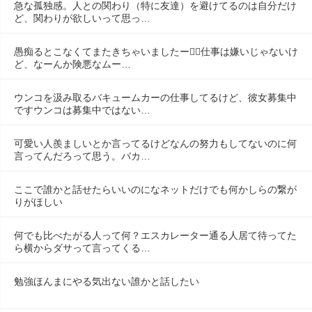
急な孤独感。人との関わり（特に友達）を避けてるのは自分だけ
ど、関わりが欲しいって思っ…
愚痴るとこなくてまたきちゃいましたー😮‍💨仕事は嫌いじゃないけ
ど、なーんか険悪なムー…
ウンコを汲み取るバキュームカーの仕事してるけど、彼女募集中
ですウンコは募集中ではない…
可愛い人羨ましいとか言ってるけどなんの努力もしてないのに何
言ってんだろって思う。バカ…
ここで誰かと話せたらいいのになネットだけでも何かしらの繋が
りがほしい
何でも比べたがる人って何？エスカレーター通る人居て待ってた
ら横からダサって言ってくる…
勉強ほんまにやる気出ない誰かと話したい