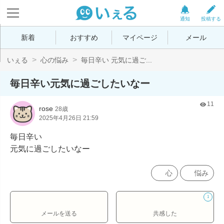
通知
投稿する
新着
おすすめ
マイページ
メール
いぇる
心の悩み
毎日辛い 元気に過ご...
毎日辛い元気に過ごしたいなー
11
rose
28歳
2025年4月26日 21:59
毎日辛い

元気に過ごしたいなー
心
悩み
1
メールを送る
共感した