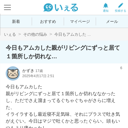
通知
投稿する
新着
おすすめ
マイページ
メール
いぇる
その他の悩み
今日もアムカした ...
今日もアムカした親がリビングにずっと居て
１箇所しか切れな…
6
かずき
17歳
2025年4月17日 2:51
今日もアムカした

親がリビングにずっと居て１箇所しか切れななかった
し、ただでさえ溜まってるぐちゃぐちゃがさらに増え
た、

イライラするし最近寝不足気味、それにプラスで吐き気
がえぐい。今日はマジで吐くかと思ったぐらい。頭もい
つもより痛かったし、
