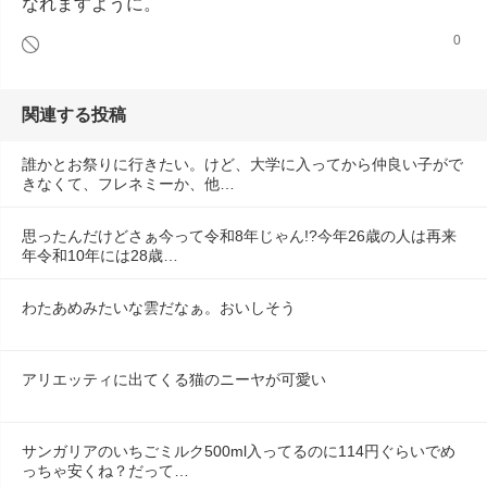
なれますように。
0
関連する投稿
誰かとお祭りに行きたい。けど、大学に入ってから仲良い子がで
きなくて、フレネミーか、他…
思ったんだけどさぁ今って令和8年じゃん!?今年26歳の人は再来
年令和10年には28歳…
わたあめみたいな雲だなぁ。おいしそう
アリエッティに出てくる猫のニーヤが可愛い
サンガリアのいちごミルク500ml入ってるのに114円ぐらいでめ
っちゃ安くね？だって…