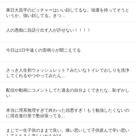
東日大昌平のピッチャーはいい顔してるな。強運を持ってそうと
いうか、強い顔してる。きつ…
人の愚痴に自語り出す人が許せない！！！！
今日は1日中遠くの雷鳴りが聞こえてる
さっき人生初ウォッシュレット？みたいなトイレでおしりを洗浄
してくれるやつやってみたん…
配信や動画にコメントしてた過去の自分よくできたな…恥ずかし
い
本当に理系無理すぎて終わった頭悪すぎ！もう勉強したくないの
に現在進行形で塾頑張ってる…
まじで一生子供のままで良い。痛い思いして子供産んで辛い思い
してもちろん楽しいかもだけ…