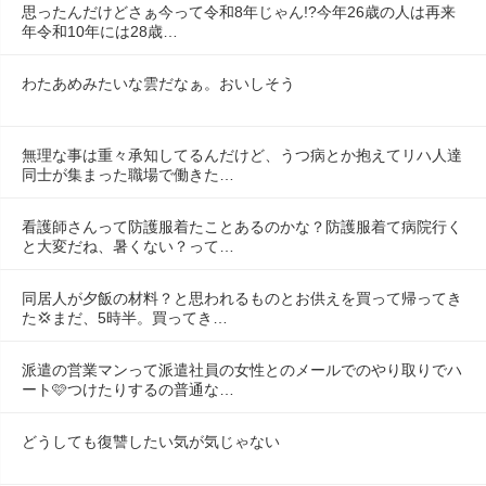
思ったんだけどさぁ今って令和8年じゃん!?今年26歳の人は再来
年令和10年には28歳…
わたあめみたいな雲だなぁ。おいしそう
無理な事は重々承知してるんだけど、うつ病とか抱えてリハ人達
同士が集まった職場で働きた…
看護師さんって防護服着たことあるのかな？防護服着て病院行く
と大変だね、暑くない？って…
同居人が夕飯の材料？と思われるものとお供えを買って帰ってき
た💢まだ、5時半。買ってき…
派遣の営業マンって派遣社員の女性とのメールでのやり取りでハ
ート🩷つけたりするの普通な…
どうしても復讐したい気が気じゃない