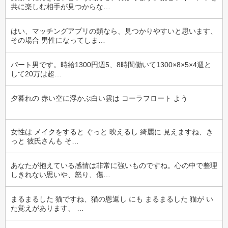
共に楽しむ相手が見つからな…
はい、マッチングアプリの類なら、見つかりやすいと思います、
その場合 男性になってしま…
パート男です。時給1300円週5、8時間働いて1300×8×5×4週と
して20万は超…
夕暮れの 赤い空に浮かぶ白い雲は コーラフロート よう
女性は メイクをすると ぐっと 映えるし 綺麗に 見えますね、き
っと 彼氏さんも そ…
あなたが抱えている感情は非常に強いものですね。心の中で整理
しきれない思いや、怒り、傷…
まるまるした 猫ですね、猫の恩返し にも まるまるした 猫が い
た覚えがあります、 …