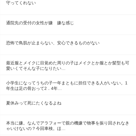
守ってくれない
通院先の受付の女性が嫌　嫌な感じ
恐怖で鳥肌が止まらない、安心できるものがない
最近服とメイクに目覚めた周りの子はメイクとか服とか髪型も可
愛いくてそんな子になりたい…
小学生になってうちの子一年まともに担任できる人がいない。1
年生は足の骨おって2．4年…
夏休みって死にたくなるよね
本当に嫌。なんでアラフォーで親の機嫌で物事を振り回されなき
ゃいけないの？今回車検。ほ…