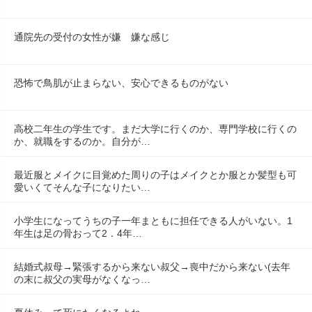
通院先の受付の女性が嫌　嫌な感じ
恐怖で鳥肌が止まらない、安心できるものがない
高校二年生の学生です。まだ大学に行くのか、専門学校に行くの
か、就職をするのか。自分が…
最近服とメイクに目覚めた周りの子はメイクとか服とか髪型も可
愛いくてそんな子になりたい…
小学生になってうちの子一年まともに担任できる人がいない。1
年生は足の骨おって2．4年…
結婚式叔母→緊張するから来ない叔父→喪中だから来ない(去年
の末に叔父の実母がなくなっ…