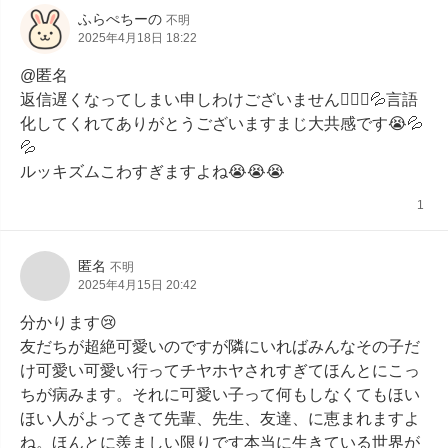
ふらぺちーの
不明
2025年4月18日 18:22
@匿名

返信遅くなってしまい申しわけございません🙇🏻‍♀️💦言語
化してくれてありがとうございますまじ大共感です😭💦
💦

ルッキズムこわすぎますよね😭😭😭
1
匿名
不明
2025年4月15日 20:42
分かります😢

友だちが超絶可愛いのですが隣にいればみんなその子だ
け可愛い可愛い行ってチヤホヤされすぎてほんとにこっ
ちが病みます。それに可愛い子って何もしなくてもほい
ほい人がよってきて先輩、先生、友達、に恵まれますよ
ね。ほんとに羨ましい限りです本当に生きている世界が