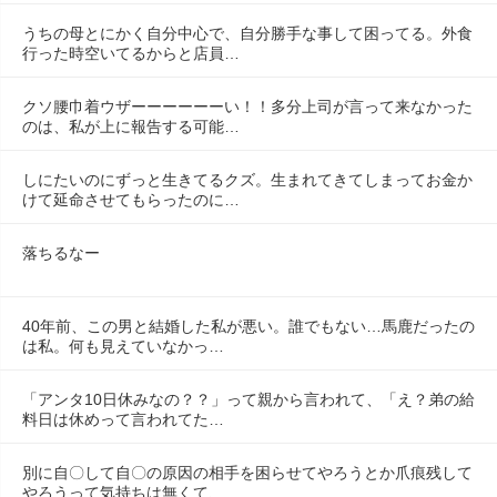
うちの母とにかく自分中心で、自分勝手な事して困ってる。外食
行った時空いてるからと店員…
クソ腰巾着ウザーーーーーーい！！多分上司が言って来なかった
のは、私が上に報告する可能…
しにたいのにずっと生きてるクズ。生まれてきてしまってお金か
けて延命させてもらったのに…
落ちるなー
40年前、この男と結婚した私が悪い。誰でもない…馬鹿だったの
は私。何も見えていなかっ…
「アンタ10日休みなの？？」って親から言われて、「え？弟の給
料日は休めって言われてた…
別に自〇して自〇の原因の相手を困らせてやろうとか爪痕残して
やろうって気持ちは無くて、…