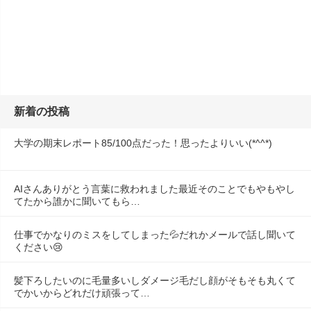
新着の投稿
大学の期末レポート85/100点だった！思ったよりいい(*^^*)
AIさんありがとう言葉に救われました最近そのことでもやもやし
てたから誰かに聞いてもら…
仕事でかなりのミスをしてしまった💦だれかメールで話し聞いて
ください😢
髪下ろしたいのに毛量多いしダメージ毛だし顔がそもそも丸くて
でかいからどれだけ頑張って…