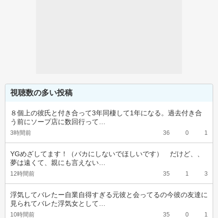
視聴数の多い投稿
８個上の彼氏と付き合って3年同棲して1年になる。過去付き合
う前にソープ店に数回行って…
3時間前
36
0
1
YGめざしてます！（バカにしないでほしいです）　だけど、、
夢は遠くて、親にも言えない…
12時間前
35
1
3
浮気してバレたー自業自得すぎる元彼と会ってるの今彼の友達に
見られてバレた浮気女として…
10時間前
35
0
1