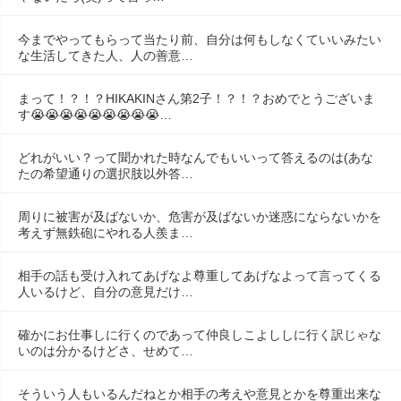
今までやってもらって当たり前、自分は何もしなくていいみたい
な生活してきた人、人の善意…
まって！？！？HIKAKINさん第2子！？！？おめでとうございま
す😭😭😭😭😭😭😭😭😭…
どれがいい？って聞かれた時なんでもいいって答えるのは(あな
たの希望通りの選択肢以外答…
周りに被害が及ばないか、危害が及ばないか迷惑にならないかを
考えず無鉄砲にやれる人羨ま…
相手の話も受け入れてあげなよ尊重してあげなよって言ってくる
人いるけど、自分の意見だけ…
確かにお仕事しに行くのであって仲良しこよししに行く訳じゃな
いのは分かるけどさ、せめて…
そういう人もいるんだねとか相手の考えや意見とかを尊重出来な