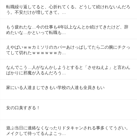
転職繰り返してると、心折れてくる。どうして続けれないんだろ
う。不安だけが増してきて。…
もう疲れたな…今の仕事も4年以上なんとか続けてきたけど、辞
めたいな…かといって転職も…
えやばいｗｗカミソリのカバーあけっぱしてたら二の腕にチクっ
てして切れたｗｗｗｗｗｗカ…
なんでこう…人がなんかしようとすると「させねえよ」と言わん
ばかりに邪魔が入るんだろう…
家にいる人達まじできもい学校の人達も全員きもい
女の口臭すぎる！
遊ぶ当日に連絡なくなったりドタキャンされる事多くてうざい。
メイクして待ってるんよこっ…