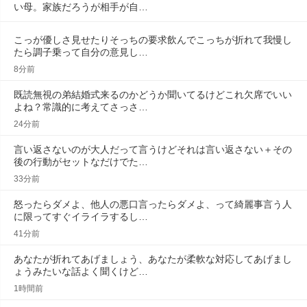
い母。家族だろうが相手が自…
こっが優しさ見せたりそっちの要求飲んでこっちが折れて我慢し
たら調子乗って自分の意見し…
8分前
既読無視の弟結婚式来るのかどうか聞いてるけどこれ欠席でいい
よね？常識的に考えてさっさ…
24分前
言い返さないのが大人だって言うけどそれは言い返さない＋その
後の行動がセットなだけでた…
33分前
怒ったらダメよ、他人の悪口言ったらダメよ、って綺麗事言う人
に限ってすぐイライラするし…
41分前
あなたが折れてあげましょう、あなたが柔軟な対応してあげまし
ょうみたいな話よく聞くけど…
1時間前