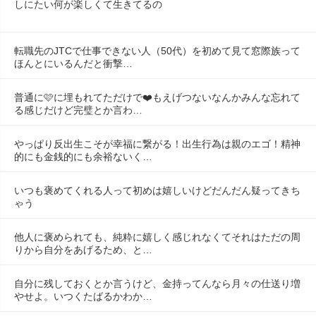
しにたい何が楽しくて生きてるの
転職先のJTCで仕事できない人（50代）を初めて見て窓際族って
ほんとにいるんだと衝撃…
普通に🩷に埋もれてただけで❤️もえげつないなんかみんな忘れて
る感じだけど完璧とか言わ…
やっぱり反出生こそが幸福に繋がる！出生行為は親のエゴ！精神
的にも金銭的にも余裕ないく…
いつも褒めてくれる人って初めは嬉しいけどだんだん疑ってきち
ゃう
他人に褒められても、純粋に嬉しく感じれなくてそれはただの周
りから自分をあげるため、と…
自分に残しておくとか言うけど、金持ってんなら月々の仕送り増
やせよ。いつくたばるかわか…