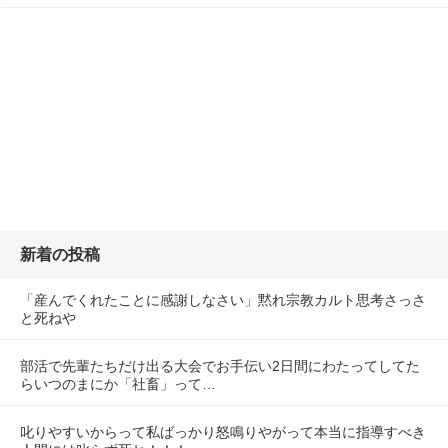
新着の投稿
「産んでくれたことに感謝しなさい」黙れ宗教カルト思考さっさ
と死ねや
部活で先輩たちだけ出る大会でお手伝い2日間にわたってしてた
らいつのまにか「社畜」って…
叱りやすいからって私ばっかり怒鳴りやがって本当に指導すべき