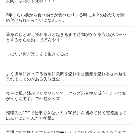
人間には叱らず死ね！！！
2年くらい前から食べ物とか食べたりする時に胸？のあたりが締
め付けられるみたいになんか…
薬を飲むと深く寝れるけど起きるまで時間がかかる💦頭がボーッ
とするから起動までぼんやり…
しにたい何が楽しくて生きてるの
よく後輩に言ってる言葉に失敗を恐れるな無知を恐れるな不勉を
恐れよってのがある失敗は全…
今主に私と姉がフリマやってて、グッズの交換が成立したって姉
が言うんです。で梱包グッズ…
転職先のJTCで仕事できない人（50代）を初めて見て窓際族って
ほんとにいるんだと衝撃…
普通に🩷に埋もれてただけで❤️もえげつないなんかみんな忘れて