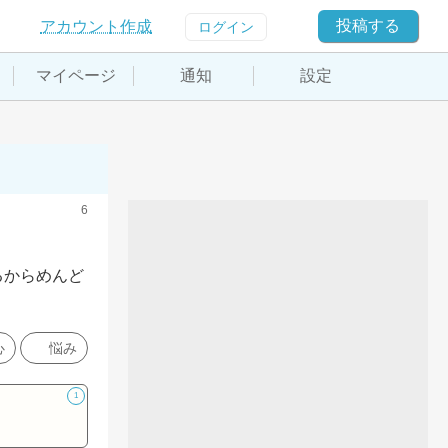
投稿する
アカウント作成
ログイン
マイページ
通知
設定
6
るからめんど
心
悩み
1