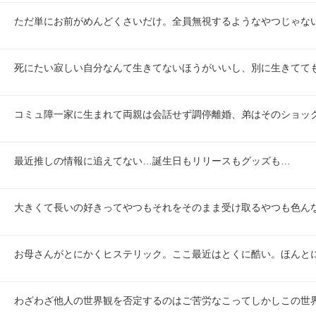
ただ単にお前がめんどくさいだけ。全員無視するようなやつじゃな
死にたい寂しい自分なんて生きてないほうがいいし、別に生きてて
コミュ障一家に生まれて両親は会話せず調停離婚、弟はそのショッ
最近推しの情報に追えてない…誕生日もリリースもグッズも…
大きくて長いの好きってやつもそれをそのまま受け取るやつも色ん
お母さんがとにかくヒステリック。ここ最近はとくに酷い。ほんと
わざわざ他人の世界観を否定するのはご苦労なこってしかしこの世