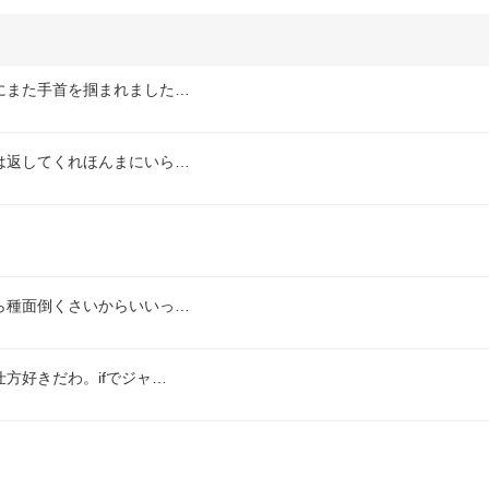
にまた手首を掴まれました…
は返してくれほんまにいら…
ら種面倒くさいからいいっ…
方好きだわ。ifでジャ…