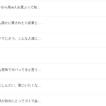
いから私w人を選ぶって知…
も誰かに愛されたり必要と…
クでじさつ。こんな人達に…
な意味でガバってると思う…
にしんどい。家にいたくな…
界が自分にとってゴミであ…