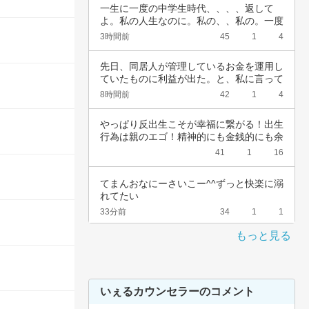
一生に一度の中学生時代、、、、返して
よ。私の人生なのに。私の、、私の。一度
でいいから…
3時間前
45
1
4
先日、同居人が管理しているお金を運用し
ていたものに利益が出た。と、私に言って
きた。結…
8時間前
42
1
4
やっぱり反出生こそが幸福に繋がる！出生
行為は親のエゴ！精神的にも金銭的にも余
裕ないく…
41
1
16
てまんおなにーさいこー^^ずっと快楽に溺
れてたい
33分前
34
1
1
もっと見る
いぇるカウンセラーのコメント