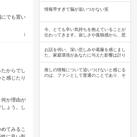
情報早すぎて脳が追いつかない笑
隅にでも置い
今、とても辛い気持ちを抱えていることが
1
伝わってきます。寂しさや孤独感から、思
い詰めて…
お話を伺い、深い悲しみや葛藤を感じまし
た。家庭環境があなたに与えた影響は計り
知れず、…
推しの情報について追いつけないと感じる
ったからでし
のは、ファンとして普通のことであり、そ
いと感じたり
の気持ち…
と何か理由が
でしょう。し
つめてみるこ
係性に良い影