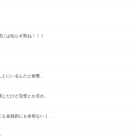
間には叱らず死ね！！！
んとにいるんだと衝撃…
感じだけど完璧とか言わ…
にも金銭的にも余裕ないく…