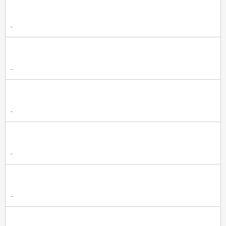
-
-
-
-
-