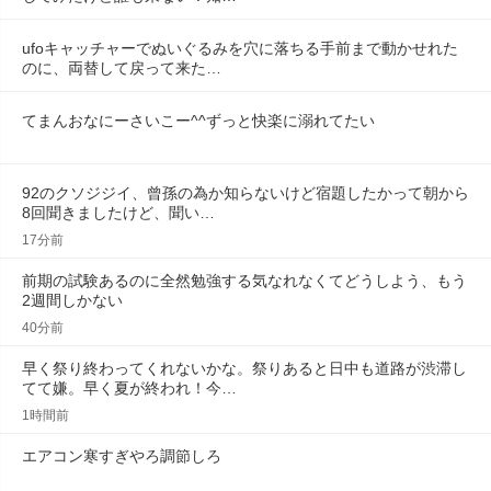
ufoキャッチャーでぬいぐるみを穴に落ちる手前まで動かせれた
のに、両替して戻って来た…
てまんおなにーさいこー^^ずっと快楽に溺れてたい
92のクソジジイ、曾孫の為か知らないけど宿題したかって朝から
8回聞きましたけど、聞い…
17分前
前期の試験あるのに全然勉強する気なれなくてどうしよう、もう
2週間しかない
40分前
早く祭り終わってくれないかな。祭りあると日中も道路が渋滞し
てて嫌。早く夏が終われ！今…
1時間前
エアコン寒すぎやろ調節しろ