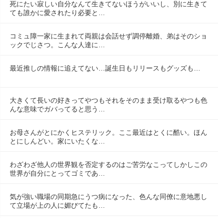
死にたい寂しい自分なんて生きてないほうがいいし、別に生きて
ても誰かに愛されたり必要と…
コミュ障一家に生まれて両親は会話せず調停離婚、弟はそのショ
ックでじさつ。こんな人達に…
最近推しの情報に追えてない…誕生日もリリースもグッズも…
大きくて長いの好きってやつもそれをそのまま受け取るやつも色
んな意味でガバってると思う…
お母さんがとにかくヒステリック。ここ最近はとくに酷い。ほん
とにしんどい。家にいたくな…
わざわざ他人の世界観を否定するのはご苦労なこってしかしこの
世界が自分にとってゴミであ…
気が強い職場の同期急にうつ病になった、色んな同僚に意地悪し
て立場が上の人に媚びてたも…