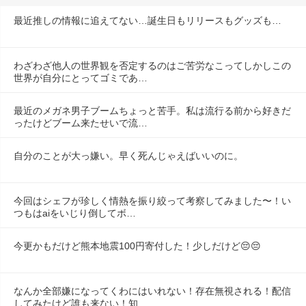
最近推しの情報に追えてない…誕生日もリリースもグッズも…
わざわざ他人の世界観を否定するのはご苦労なこってしかしこの
世界が自分にとってゴミであ…
最近のメガネ男子ブームちょっと苦手。私は流行る前から好きだ
ったけどブーム来たせいで流…
自分のことが大っ嫌い。早く死んじゃえばいいのに。
今回はシェフが珍しく情熱を振り絞って考察してみました〜！い
つもはaiをいじり倒してボ…
今更かもだけど熊本地震100円寄付した！少しだけど😔😔
なんか全部嫌になってくわにはいれない！存在無視される！配信
してみたけど誰も来ない！知…